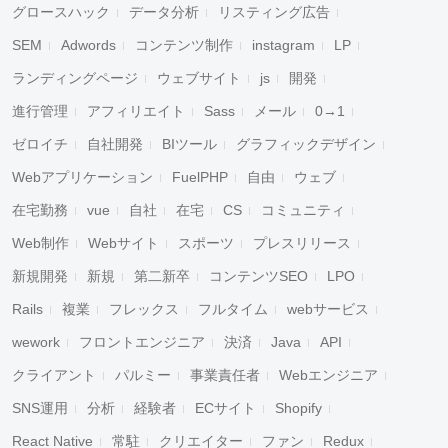
グロースハック
データ分析
リスティング広告
SEM
Adwords
コンテンツ制作
instagram
LP
ランディングページ
ウェブサイト
js
開発
進行管理
アフィリエイト
Sass
メール
0→1
ゼロイチ
自社開発
BIツール
グラフィックデザイン
Webアプリケーション
FuelPHP
自由
ウェブ
在宅勤務
vue
自社
在宅
CS
コミュニティ
Web制作
Webサイト
スポーツ
プレスリリース
新規開発
新規
第二新卒
コンテンツSEO
LPO
Rails
複業
フレックス
フルタイム
webサービス
wework
フロントエンジニア
決済
Java
API
クライアント
パルミー
事業責任者
Webエンジニア
SNS運用
分析
経験者
ECサイト
Shopify
React Native
常駐
クリエイター
ファン
Redux