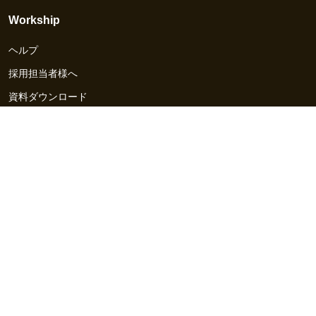
Workship
ヘルプ
採用担当者様へ
資料ダウンロード
その他のサービス
Workship EVENT
Workship MAGAZINE
Workship CAREER
関連サイト
GIGサイト
UXデザイン・プロトタイプ制作 - UX Design Lab
Webサイト制作 / CMS・マーケティングツール - LeadGrid
デザ