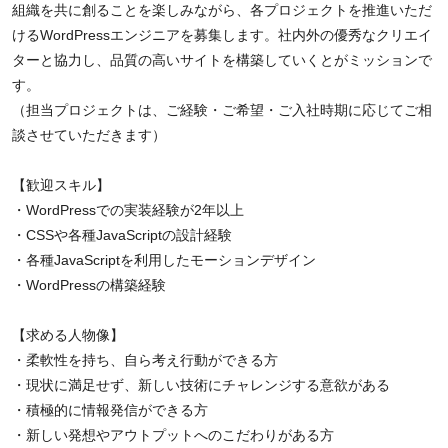
組織を共に創ることを楽しみながら、各プロジェクトを推進いただ
けるWordPressエンジニアを募集します。社内外の優秀なクリエイ
ターと協力し、品質の高いサイトを構築していくとがミッションで
す。
（担当プロジェクトは、ご経験・ご希望・ご入社時期に応じてご相
談させていただきます）
【歓迎スキル】
・WordPressでの実装経験が2年以上
・CSSや各種JavaScriptの設計経験
・各種JavaScriptを利用したモーションデザイン
・WordPressの構築経験
【求める人物像】
・柔軟性を持ち、自ら考え行動ができる方
・現状に満足せず、新しい技術にチャレンジする意欲がある
・積極的に情報発信ができる方
・新しい発想やアウトプットへのこだわりがある方