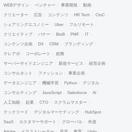
WEBデザイン
ベンチャー
事業開発
動画
クリエーター
広告
コンテンツ
HR Tech
CtoC
シェアリングエコノミー
Uber
フルリモート
クリエイティブ
バナー
BtoB
PMF
IT
コンテンツ企画
DX
CRM
ブランディング
テレアポ
コーポレート
総務
サーバーサイドエンジニア
新規サービス
経営企画
コンサルタント
ファッション
事業企画
データエンジニア
機械学習
Python
デジタル
コンサルティング
JavaScript
Salesforce
AI
人工知能
起業
CTO
スクラムマスター
テックリード
デジタルマーケティング
HubSpot
SaaS
カスタマーサポート
グローバル
外資
Adobe
イラストレーター
音楽
教育
Unity