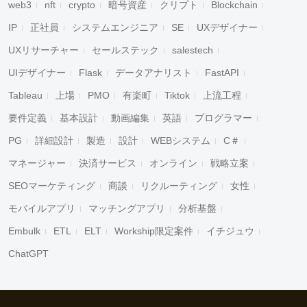
web3
nft
crypto
暗号資産
クリプト
Blockchain
IP
正社員
システムエンジニア
SE
UXデザイナー
UXリサーチャー
セールステック
salestech
UIデザイナー
Flask
データアナリスト
FastAPI
Tableau
上場
PMO
有楽町
Tiktok
上流工程
要件定義
基本設計
動画編集
英語
プログラマー
PG
詳細設計
製造
設計
WEBシステム
C＃
マネージャー
決済サービス
オンライン
戦略立案
SEOマーケティング
商談
リクルーティング
女性
モバイルアプリ
マッチングアプリ
分析基盤
Embulk
ETL
ELT
Workship限定案件
イチジュウ
ChatGPT