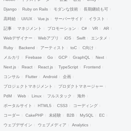
Django
Ruby on Rails
モダンな技術
長期継続も可
高時給
UI/UX
Vue.js
サーバーサイド
イラスト
記事
マネジメント
プロモーション
C#
VR
AR
Webデザイナー
Webアプリ
iOS
Swift
エンタメ
Ruby
Backend
アーティスト
toC
C向け
メルカリ
Firebase
Go
GCP
GraphQL
Next
Next.js
React
React.js
TypeScript
Frontend
コンサル
Flutter
Android
企画
プロジェクトマネジメント
プロダクトマネージャー
PdM
Web
Linux
フルスタック
海外
ポータルサイト
HTML5
CSS3
コーディング
コーダー
CakePHP
未経験
B2B
MySQL
EC
ウェブデザイン
ウェブメディア
Analytics