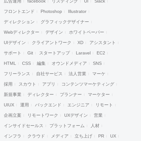
広告運用
facebook
リスティング
UI
Slack
フロントエンド
Photoshop
Illustrator
ディレクション
グラフィックデザイナー
Webディレクター
デザイン
ホワイトペーパー
UIデザイン
クライアントワーク
XD
アシスタント
サポート
Git
スタートアップ
Laravel
EC2
HTML
CSS
編集
オウンドメディア
SNS
フリーランス
自社サービス
法人営業
マーケ
採用
スカウト
アプリ
コンテンツマーケティング
新規事業
ディレクター
プランナー
マーケター
UIUX
運用
バックエンド
エンジニア
リモート
企画立案
リモートワーク
UXデザイン
営業
インサイドセールス
プラットフォーム
人材
インフラ
クラウド
メディア
立ち上げ
PR
UX