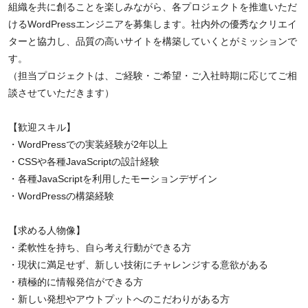
組織を共に創ることを楽しみながら、各プロジェクトを推進いただ
けるWordPressエンジニアを募集します。社内外の優秀なクリエイ
ターと協力し、品質の高いサイトを構築していくとがミッションで
す。
（担当プロジェクトは、ご経験・ご希望・ご入社時期に応じてご相
談させていただきます）
【歓迎スキル】
・WordPressでの実装経験が2年以上
・CSSや各種JavaScriptの設計経験
・各種JavaScriptを利用したモーションデザイン
・WordPressの構築経験
【求める人物像】
・柔軟性を持ち、自ら考え行動ができる方
・現状に満足せず、新しい技術にチャレンジする意欲がある
・積極的に情報発信ができる方
・新しい発想やアウトプットへのこだわりがある方