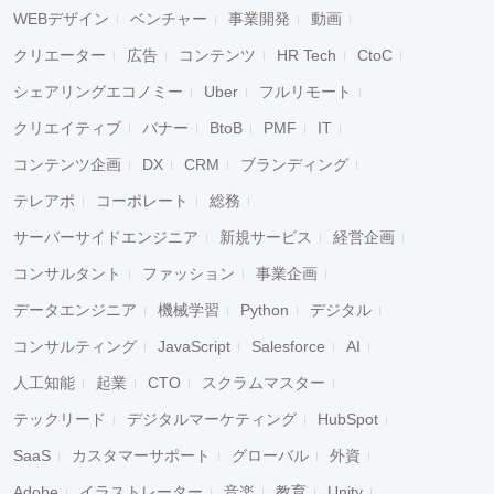
WEBデザイン
ベンチャー
事業開発
動画
クリエーター
広告
コンテンツ
HR Tech
CtoC
シェアリングエコノミー
Uber
フルリモート
クリエイティブ
バナー
BtoB
PMF
IT
コンテンツ企画
DX
CRM
ブランディング
テレアポ
コーポレート
総務
サーバーサイドエンジニア
新規サービス
経営企画
コンサルタント
ファッション
事業企画
データエンジニア
機械学習
Python
デジタル
コンサルティング
JavaScript
Salesforce
AI
人工知能
起業
CTO
スクラムマスター
テックリード
デジタルマーケティング
HubSpot
SaaS
カスタマーサポート
グローバル
外資
Adobe
イラストレーター
音楽
教育
Unity