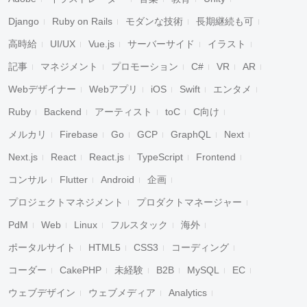
Django
Ruby on Rails
モダンな技術
長期継続も可
高時給
UI/UX
Vue.js
サーバーサイド
イラスト
記事
マネジメント
プロモーション
C#
VR
AR
Webデザイナー
Webアプリ
iOS
Swift
エンタメ
Ruby
Backend
アーティスト
toC
C向け
メルカリ
Firebase
Go
GCP
GraphQL
Next
Next.js
React
React.js
TypeScript
Frontend
コンサル
Flutter
Android
企画
プロジェクトマネジメント
プロダクトマネージャー
PdM
Web
Linux
フルスタック
海外
ポータルサイト
HTML5
CSS3
コーディング
コーダー
CakePHP
未経験
B2B
MySQL
EC
ウェブデザイン
ウェブメディア
Analytics