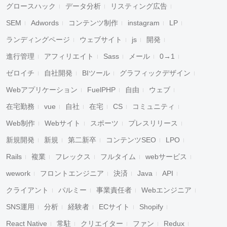
グロースハック
データ分析
リスティング広告
SEM
Adwords
コンテンツ制作
instagram
LP
ランディングページ
ウェブサイト
js
開発
進行管理
アフィリエイト
Sass
メール
0→1
ゼロイチ
自社開発
BIツール
グラフィックデザイン
Webアプリケーション
FuelPHP
自由
ウェブ
在宅勤務
vue
自社
在宅
CS
コミュニティ
Web制作
Webサイト
スポーツ
プレスリリース
新規開発
新規
第二新卒
コンテンツSEO
LPO
Rails
複業
フレックス
フルタイム
webサービス
wework
フロントエンジニア
決済
Java
API
クライアント
パルミー
事業責任者
Webエンジニア
SNS運用
分析
経験者
ECサイト
Shopify
React Native
常駐
クリエイター
ファン
Redux