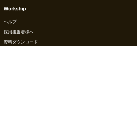
Workship
ヘルプ
採用担当者様へ
資料ダウンロード
その他のサービス
Workship EVENT
Workship MAGAZINE
Workship CAREER
関連サイト
GIGサイト
UXデザイン・プロトタイプ制作 - UX Design Lab
Webサイト制作 / CMS・マーケティングツール - LeadGrid
デザ