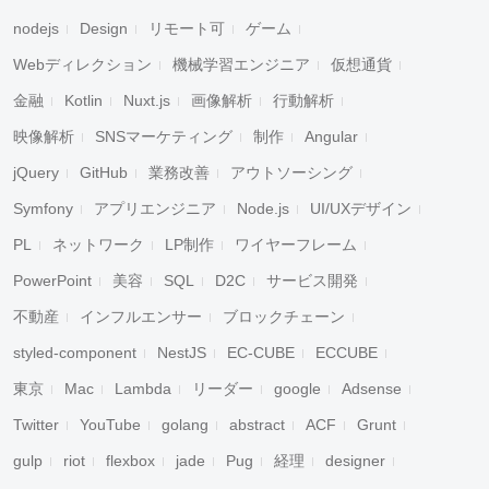
nodejs
Design
リモート可
ゲーム
Webディレクション
機械学習エンジニア
仮想通貨
金融
Kotlin
Nuxt.js
画像解析
行動解析
映像解析
SNSマーケティング
制作
Angular
jQuery
GitHub
業務改善
アウトソーシング
Symfony
アプリエンジニア
Node.js
UI/UXデザイン
PL
ネットワーク
LP制作
ワイヤーフレーム
PowerPoint
美容
SQL
D2C
サービス開発
不動産
インフルエンサー
ブロックチェーン
styled-component
NestJS
EC-CUBE
ECCUBE
東京
Mac
Lambda
リーダー
google
Adsense
Twitter
YouTube
golang
abstract
ACF
Grunt
gulp
riot
flexbox
jade
Pug
経理
designer