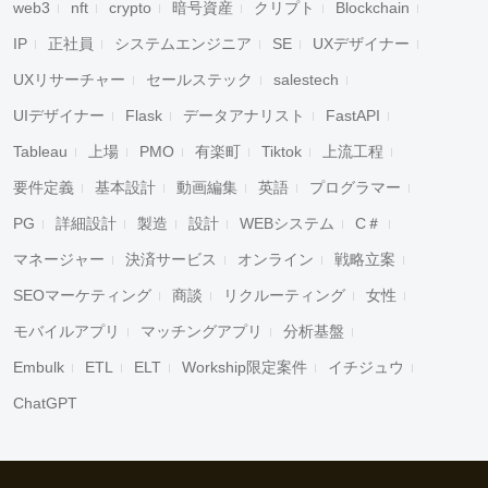
web3
nft
crypto
暗号資産
クリプト
Blockchain
IP
正社員
システムエンジニア
SE
UXデザイナー
UXリサーチャー
セールステック
salestech
UIデザイナー
Flask
データアナリスト
FastAPI
Tableau
上場
PMO
有楽町
Tiktok
上流工程
要件定義
基本設計
動画編集
英語
プログラマー
PG
詳細設計
製造
設計
WEBシステム
C＃
マネージャー
決済サービス
オンライン
戦略立案
SEOマーケティング
商談
リクルーティング
女性
モバイルアプリ
マッチングアプリ
分析基盤
Embulk
ETL
ELT
Workship限定案件
イチジュウ
ChatGPT