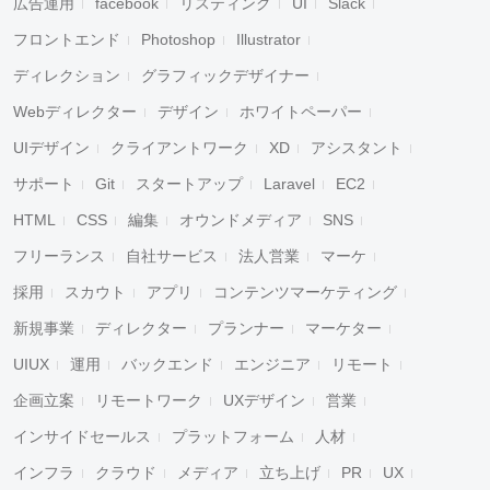
広告運用
facebook
リスティング
UI
Slack
フロントエンド
Photoshop
Illustrator
ディレクション
グラフィックデザイナー
Webディレクター
デザイン
ホワイトペーパー
UIデザイン
クライアントワーク
XD
アシスタント
サポート
Git
スタートアップ
Laravel
EC2
HTML
CSS
編集
オウンドメディア
SNS
フリーランス
自社サービス
法人営業
マーケ
採用
スカウト
アプリ
コンテンツマーケティング
新規事業
ディレクター
プランナー
マーケター
UIUX
運用
バックエンド
エンジニア
リモート
企画立案
リモートワーク
UXデザイン
営業
インサイドセールス
プラットフォーム
人材
インフラ
クラウド
メディア
立ち上げ
PR
UX