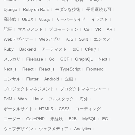
Django
Ruby on Rails
モダンな技術
長期継続も可
高時給
UI/UX
Vue.js
サーバーサイド
イラスト
記事
マネジメント
プロモーション
C#
VR
AR
Webデザイナー
Webアプリ
iOS
Swift
エンタメ
Ruby
Backend
アーティスト
toC
C向け
メルカリ
Firebase
Go
GCP
GraphQL
Next
Next.js
React
React.js
TypeScript
Frontend
コンサル
Flutter
Android
企画
プロジェクトマネジメント
プロダクトマネージャー
PdM
Web
Linux
フルスタック
海外
ポータルサイト
HTML5
CSS3
コーディング
コーダー
CakePHP
未経験
B2B
MySQL
EC
ウェブデザイン
ウェブメディア
Analytics