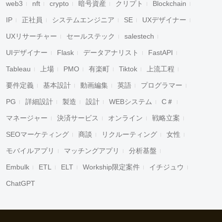
web3
nft
crypto
暗号資産
クリプト
Blockchain
IP
正社員
システムエンジニア
SE
UXデザイナー
UXリサーチャー
セールステック
salestech
UIデザイナー
Flask
データアナリスト
FastAPI
Tableau
上場
PMO
有楽町
Tiktok
上流工程
要件定義
基本設計
動画編集
英語
プログラマー
PG
詳細設計
製造
設計
WEBシステム
C＃
マネージャー
決済サービス
オンライン
戦略立案
SEOマーケティング
商談
リクルーティング
女性
モバイルアプリ
マッチングアプリ
分析基盤
Embulk
ETL
ELT
Workship限定案件
イチジュウ
ChatGPT