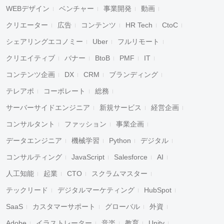
WEBデザイン
ベンチャー
事業開発
動画
クリエーター
広告
コンテンツ
HR Tech
CtoC
シェアリングエコノミー
Uber
フルリモート
クリエイティブ
バナー
BtoB
PMF
IT
コンテンツ企画
DX
CRM
ブランディング
テレアポ
コーポレート
総務
サーバーサイドエンジニア
新規サービス
経営企画
コンサルタント
ファッション
事業企画
データエンジニア
機械学習
Python
デジタル
コンサルティング
JavaScript
Salesforce
AI
人工知能
起業
CTO
スクラムマスター
テックリード
デジタルマーケティング
HubSpot
SaaS
カスタマーサポート
グローバル
外資
Adobe
イラストレーター
音楽
教育
Unity