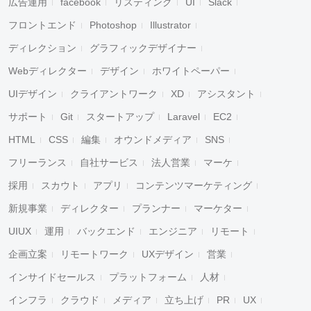
広告運用
facebook
リスティング
UI
Slack
フロントエンド
Photoshop
Illustrator
ディレクション
グラフィックデザイナー
Webディレクター
デザイン
ホワイトペーパー
UIデザイン
クライアントワーク
XD
アシスタント
サポート
Git
スタートアップ
Laravel
EC2
HTML
CSS
編集
オウンドメディア
SNS
フリーランス
自社サービス
法人営業
マーケ
採用
スカウト
アプリ
コンテンツマーケティング
新規事業
ディレクター
プランナー
マーケター
UIUX
運用
バックエンド
エンジニア
リモート
企画立案
リモートワーク
UXデザイン
営業
インサイドセールス
プラットフォーム
人材
インフラ
クラウド
メディア
立ち上げ
PR
UX