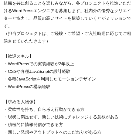
組織を共に創ることを楽しみながら、各プロジェクトを推進いただ
けるWordPressエンジニアを募集します。社内外の優秀なクリエイ
ターと協力し、品質の高いサイトを構築していくとがミッションで
す。
（担当プロジェクトは、ご経験・ご希望・ご入社時期に応じてご相
談させていただきます）
【歓迎スキル】
・WordPressでの実装経験が2年以上
・CSSや各種JavaScriptの設計経験
・各種JavaScriptを利用したモーションデザイン
・WordPressの構築経験
【求める人物像】
・柔軟性を持ち、自ら考え行動ができる方
・現状に満足せず、新しい技術にチャレンジする意欲がある
・積極的に情報発信ができる方
・新しい発想やアウトプットへのこだわりがある方