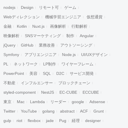
nodejs
Design
リモート可
ゲーム
Webディレクション
機械学習エンジニア
仮想通貨
金融
Kotlin
Nuxt.js
画像解析
行動解析
映像解析
SNSマーケティング
制作
Angular
jQuery
GitHub
業務改善
アウトソーシング
Symfony
アプリエンジニア
Node.js
UI/UXデザイン
PL
ネットワーク
LP制作
ワイヤーフレーム
PowerPoint
美容
SQL
D2C
サービス開発
不動産
インフルエンサー
ブロックチェーン
styled-component
NestJS
EC-CUBE
ECCUBE
東京
Mac
Lambda
リーダー
google
Adsense
Twitter
YouTube
golang
abstract
ACF
Grunt
gulp
riot
flexbox
jade
Pug
経理
designer