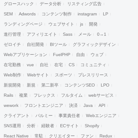
グロースハック
データ分析
リスティング広告
SEM
Adwords
コンテンツ制作
instagram
LP
ランディングページ
ウェブサイト
js
開発
進行管理
アフィリエイト
Sass
メール
0→1
ゼロイチ
自社開発
BIツール
グラフィックデザイン
Webアプリケーション
FuelPHP
自由
ウェブ
在宅勤務
vue
自社
在宅
CS
コミュニティ
Web制作
Webサイト
スポーツ
プレスリリース
新規開発
新規
第二新卒
コンテンツSEO
LPO
Rails
複業
フレックス
フルタイム
webサービス
wework
フロントエンジニア
決済
Java
API
クライアント
パルミー
事業責任者
Webエンジニア
SNS運用
分析
経験者
ECサイト
Shopify
React Native
常駐
クリエイター
ファン
Redux