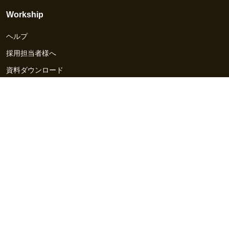
Workship
ヘルプ
採用担当者様へ
資料ダウンロード
その他のサービス
Workship EVENT
Workship MAGAZINE
Workship CAREER
関連サイト
GIGサイト
UXデザイン・プロトタイプ制作 - UX Design Lab
Webサイト制作 / CMS・マーケティングツール - LeadGrid
デザ