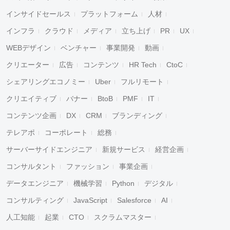
インサイドセールス
プラットフォーム
人材
インフラ
クラウド
メディア
立ち上げ
PR
UX
WEBデザイン
ベンチャー
事業開発
動画
クリエーター
広告
コンテンツ
HR Tech
CtoC
シェアリングエコノミー
Uber
フルリモート
クリエイティブ
バナー
BtoB
PMF
IT
コンテンツ企画
DX
CRM
ブランディング
テレアポ
コーポレート
総務
サーバーサイドエンジニア
新規サービス
経営企画
コンサルタント
ファッション
事業企画
データエンジニア
機械学習
Python
デジタル
コンサルティング
JavaScript
Salesforce
AI
人工知能
起業
CTO
スクラムマスター