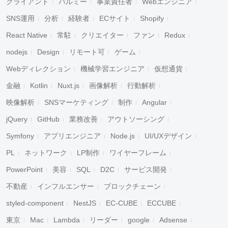
クライアント
パルミー
事業責任者
Webエンジニア
SNS運用
分析
経験者
ECサイト
Shopify
React Native
常駐
クリエイター
ファン
Redux
nodejs
Design
リモート可
ゲーム
Webディレクション
機械学習エンジニア
仮想通貨
金融
Kotlin
Nuxt.js
画像解析
行動解析
映像解析
SNSマーケティング
制作
Angular
jQuery
GitHub
業務改善
アウトソーシング
Symfony
アプリエンジニア
Node.js
UI/UXデザイン
PL
ネットワーク
LP制作
ワイヤーフレーム
PowerPoint
美容
SQL
D2C
サービス開発
不動産
インフルエンサー
ブロックチェーン
styled-component
NestJS
EC-CUBE
ECCUBE
東京
Mac
Lambda
リーダー
google
Adsense