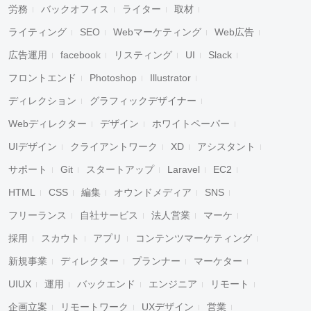
労務
バックオフィス
ライター
取材
ライティング
SEO
Webマーケティング
Web広告
広告運用
facebook
リスティング
UI
Slack
フロントエンド
Photoshop
Illustrator
ディレクション
グラフィックデザイナー
Webディレクター
デザイン
ホワイトペーパー
UIデザイン
クライアントワーク
XD
アシスタント
サポート
Git
スタートアップ
Laravel
EC2
HTML
CSS
編集
オウンドメディア
SNS
フリーランス
自社サービス
法人営業
マーケ
採用
スカウト
アプリ
コンテンツマーケティング
新規事業
ディレクター
プランナー
マーケター
UIUX
運用
バックエンド
エンジニア
リモート
企画立案
リモートワーク
UXデザイン
営業