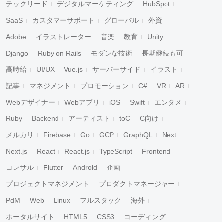
テックリード
デジタルマーケティング
HubSpot
SaaS
カスタマーサポート
グローバル
外資
Adobe
イラストレーター
音楽
教育
Unity
Django
Ruby on Rails
モダンな技術
長期継続も可
高時給
UI/UX
Vue.js
サーバーサイド
イラスト
記事
マネジメント
プロモーション
C#
VR
AR
Webデザイナー
Webアプリ
iOS
Swift
エンタメ
Ruby
Backend
アーティスト
toC
C向け
メルカリ
Firebase
Go
GCP
GraphQL
Next
Next.js
React
React.js
TypeScript
Frontend
コンサル
Flutter
Android
企画
プロジェクトマネジメント
プロダクトマネージャー
PdM
Web
Linux
フルスタック
海外
ポータルサイト
HTML5
CSS3
コーディング