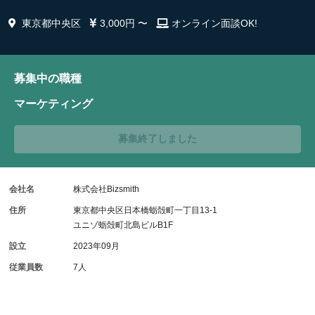
東京都中央区
3,000円 〜
オンライン面談OK!
募集中の職種
マーケティング
募集終了しました
会社名
株式会社Bizsmith
住所
東京都中央区日本橋蛎殻町一丁目13-1
ユニゾ蛎殻町北島ビルB1F
設立
2023年09月
従業員数
7人