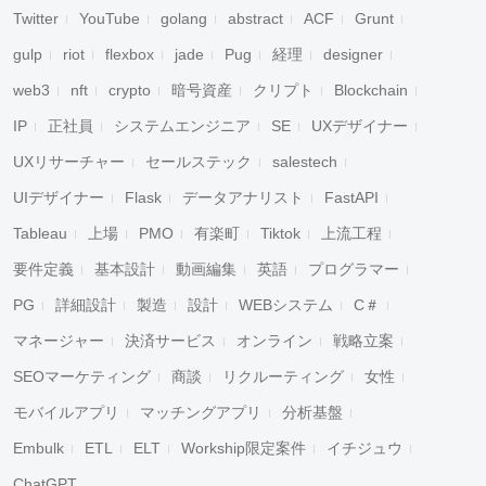
Twitter
YouTube
golang
abstract
ACF
Grunt
gulp
riot
flexbox
jade
Pug
経理
designer
web3
nft
crypto
暗号資産
クリプト
Blockchain
IP
正社員
システムエンジニア
SE
UXデザイナー
UXリサーチャー
セールステック
salestech
UIデザイナー
Flask
データアナリスト
FastAPI
Tableau
上場
PMO
有楽町
Tiktok
上流工程
要件定義
基本設計
動画編集
英語
プログラマー
PG
詳細設計
製造
設計
WEBシステム
C＃
マネージャー
決済サービス
オンライン
戦略立案
SEOマーケティング
商談
リクルーティング
女性
モバイルアプリ
マッチングアプリ
分析基盤
Embulk
ETL
ELT
Workship限定案件
イチジュウ
ChatGPT