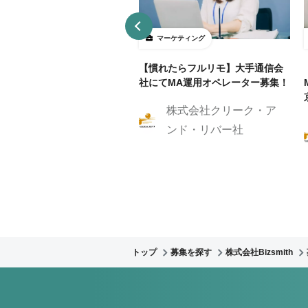
ーケティング
マーケティング
リモ/月50h程度】通信業界
【慣れたらフルリモ】大手通信会
RM/MAマーケティングスト
社にてMA運用オペレーター募集！
ジスト
株式会社クリーク・ア
株式会社クリーク・ア
ンド・リバー社
ンド・リバー社
トップ
募集を探す
株式会社Bizsmith