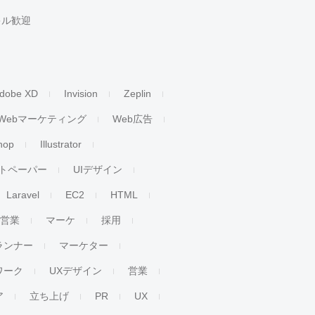
キル歓迎
dobe XD
Invision
Zeplin
Webマーケティング
Web広告
hop
Illustrator
トペーパー
UIデザイン
Laravel
EC2
HTML
人営業
マーケ
採用
ランナー
マーケター
ワーク
UXデザイン
営業
ア
立ち上げ
PR
UX