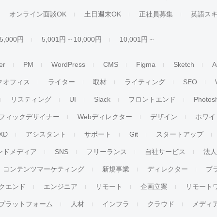
オンライン面談OK
土日週末OK
正社員募集
英語ス
 5,000円
5,001円 ~ 10,000円
10,001円 ~
er
PM
WordPress
CMS
Figma
Sketch
A
クオフィス
ライター
取材
ライティング
SEO
リスティング
UI
Slack
フロントエンド
Photos
フィックデザイナー
Webディレクター
デザイン
ホワイ
XD
アシスタント
サポート
Git
スタートアップ
ンドメディア
SNS
フリーランス
自社サービス
法
コンテンツマーケティング
新規事業
ディレクター
プ
クエンド
エンジニア
リモート
企画立案
リモート
プラットフォーム
人材
インフラ
クラウド
メディ