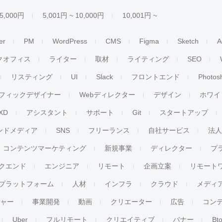
 5,000円
5,001円 ~ 10,000円
10,001円 ~
er
PM
WordPress
CMS
Figma
Sketch
A
クオフィス
ライター
取材
ライティング
SEO
リスティング
UI
Slack
フロントエンド
Photos
フィックデザイナー
Webディレクター
デザイン
ホワイ
XD
アシスタント
サポート
Git
スタートアップ
ンドメディア
SNS
フリーランス
自社サービス
法
コンテンツマーケティング
新規事業
ディレクター
プ
クエンド
エンジニア
リモート
企画立案
リモート
プラットフォーム
人材
インフラ
クラウド
メディ
チャー
事業開発
動画
クリエーター
広告
コン
Uber
フルリモート
クリエイティブ
バナー
Bt