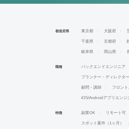
東京都
大阪府
都道府県
千葉県
京都府
岐阜県
岡山県
バックエンドエンジニア
職種
プランナー・ディレクタ
顧問・講師
フロント
iOS/Androidアプリエン
副業OK
リモート可
特徴
スポット案件（1ヶ月）