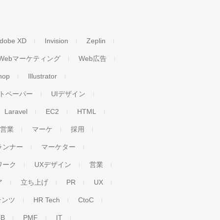
dobe XD
Invision
Zeplin
Webマーケティング
Web広告
hop
Illustrator
トペーパー
UIデザイン
Laravel
EC2
HTML
人営業
マーケ
採用
ランナー
マーケター
ワーク
UXデザイン
営業
ア
立ち上げ
PR
UX
テンツ
HR Tech
CtoC
oB
PMF
IT