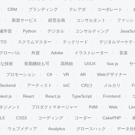
CRM
ブランディング
テレアポ
コーポレート
ア
新規サービス
経営企画
コンサルタント
ファッシ
械学習
Python
デジタル
コンサルティング
JavaScr
CTO
スクラムマスター
テックリード
デジタルマーケテ
グローバル
外資
Adobe
イラストレーター
音楽
ンな技術
長期継続も可
高時給
UI/UX
Vue.js
サ
プロモーション
C#
VR
AR
Webデザイナー
Backend
アーティスト
toC
C向け
メルカリ
F
Next.js
React
React.js
TypeScript
Frontend
ネジメント
プロダクトマネージャー
PdM
Web
Lin
L5
CSS3
コーディング
コーダー
CakePHP
ウェブメディア
Analytics
グロースハック
データ分