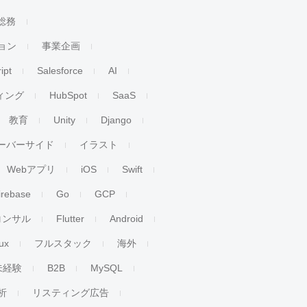
総務
ョン
事業企画
ipt
Salesforce
AI
ィング
HubSpot
SaaS
教育
Unity
Django
ーバーサイド
イラスト
Webアプリ
iOS
Swift
irebase
Go
GCP
コンサル
Flutter
Android
ux
フルスタック
海外
未経験
B2B
MySQL
析
リスティング広告