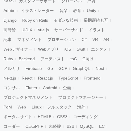
SaaS
カスタマーサポート
グローバル
外資
Adobe
イラストレーター
音楽
教育
Unity
Django
Ruby on Rails
モダンな技術
長期継続も可
高時給
UI/UX
Vue.js
サーバーサイド
イラスト
記事
マネジメント
プロモーション
C#
VR
AR
Webデザイナー
Webアプリ
iOS
Swift
エンタメ
Ruby
Backend
アーティスト
toC
C向け
メルカリ
Firebase
Go
GCP
GraphQL
Next
Next.js
React
React.js
TypeScript
Frontend
コンサル
Flutter
Android
企画
プロジェクトマネジメント
プロダクトマネージャー
PdM
Web
Linux
フルスタック
海外
ポータルサイト
HTML5
CSS3
コーディング
コーダー
CakePHP
未経験
B2B
MySQL
EC