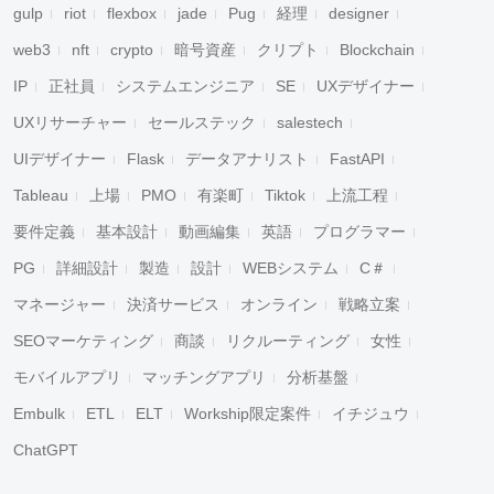
gulp
riot
flexbox
jade
Pug
経理
designer
web3
nft
crypto
暗号資産
クリプト
Blockchain
IP
正社員
システムエンジニア
SE
UXデザイナー
UXリサーチャー
セールステック
salestech
UIデザイナー
Flask
データアナリスト
FastAPI
Tableau
上場
PMO
有楽町
Tiktok
上流工程
要件定義
基本設計
動画編集
英語
プログラマー
PG
詳細設計
製造
設計
WEBシステム
C＃
マネージャー
決済サービス
オンライン
戦略立案
SEOマーケティング
商談
リクルーティング
女性
モバイルアプリ
マッチングアプリ
分析基盤
Embulk
ETL
ELT
Workship限定案件
イチジュウ
ChatGPT