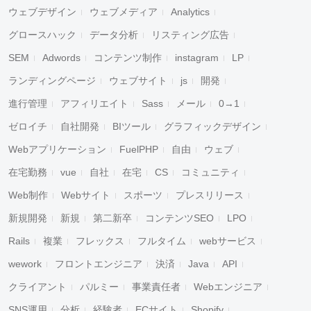
ウェブデザイン
ウェブメディア
Analytics
グロースハック
データ分析
リスティング広告
SEM
Adwords
コンテンツ制作
instagram
LP
ランディングページ
ウェブサイト
js
開発
進行管理
アフィリエイト
Sass
メール
0→1
ゼロイチ
自社開発
BIツール
グラフィックデザイン
Webアプリケーション
FuelPHP
自由
ウェブ
在宅勤務
vue
自社
在宅
CS
コミュニティ
Web制作
Webサイト
スポーツ
プレスリリース
新規開発
新規
第二新卒
コンテンツSEO
LPO
Rails
複業
フレックス
フルタイム
webサービス
wework
フロントエンジニア
決済
Java
API
クライアント
パルミー
事業責任者
Webエンジニア
SNS運用
分析
経験者
ECサイト
Shopify