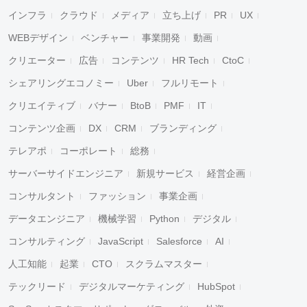
インフラ
クラウド
メディア
立ち上げ
PR
UX
WEBデザイン
ベンチャー
事業開発
動画
クリエーター
広告
コンテンツ
HR Tech
CtoC
シェアリングエコノミー
Uber
フルリモート
クリエイティブ
バナー
BtoB
PMF
IT
コンテンツ企画
DX
CRM
ブランディング
テレアポ
コーポレート
総務
サーバーサイドエンジニア
新規サービス
経営企画
コンサルタント
ファッション
事業企画
データエンジニア
機械学習
Python
デジタル
コンサルティング
JavaScript
Salesforce
AI
人工知能
起業
CTO
スクラムマスター
テックリード
デジタルマーケティング
HubSpot