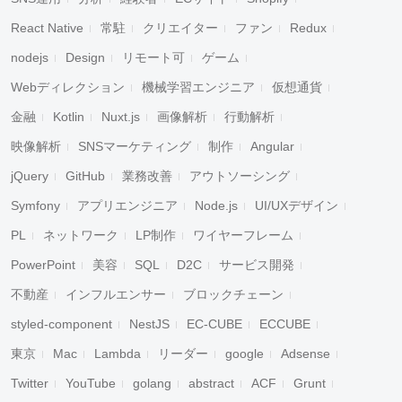
React Native
常駐
クリエイター
ファン
Redux
nodejs
Design
リモート可
ゲーム
Webディレクション
機械学習エンジニア
仮想通貨
金融
Kotlin
Nuxt.js
画像解析
行動解析
映像解析
SNSマーケティング
制作
Angular
jQuery
GitHub
業務改善
アウトソーシング
Symfony
アプリエンジニア
Node.js
UI/UXデザイン
PL
ネットワーク
LP制作
ワイヤーフレーム
PowerPoint
美容
SQL
D2C
サービス開発
不動産
インフルエンサー
ブロックチェーン
styled-component
NestJS
EC-CUBE
ECCUBE
東京
Mac
Lambda
リーダー
google
Adsense
Twitter
YouTube
golang
abstract
ACF
Grunt