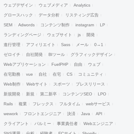
ウェブデザイン
ウェブメディア
Analytics
グロースハック
データ分析
リスティング広告
SEM
Adwords
コンテンツ制作
instagram
LP
ランディングページ
ウェブサイト
js
開発
進行管理
アフィリエイト
Sass
メール
0→1
ゼロイチ
自社開発
BIツール
グラフィックデザイン
Webアプリケーション
FuelPHP
自由
ウェブ
在宅勤務
vue
自社
在宅
CS
コミュニティ
Web制作
Webサイト
スポーツ
プレスリリース
新規開発
新規
第二新卒
コンテンツSEO
LPO
Rails
複業
フレックス
フルタイム
webサービス
wework
フロントエンジニア
決済
Java
API
クライアント
パルミー
事業責任者
Webエンジニア
SNS運用
分析
経験者
ECサイト
Shopify