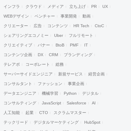
インフラ
クラウド
メディア
立ち上げ
PR
UX
WEBデザイン
ベンチャー
事業開発
動画
クリエーター
広告
コンテンツ
HR Tech
CtoC
シェアリングエコノミー
Uber
フルリモート
クリエイティブ
バナー
BtoB
PMF
IT
コンテンツ企画
DX
CRM
ブランディング
テレアポ
コーポレート
総務
サーバーサイドエンジニア
新規サービス
経営企画
コンサルタント
ファッション
事業企画
データエンジニア
機械学習
Python
デジタル
コンサルティング
JavaScript
Salesforce
AI
人工知能
起業
CTO
スクラムマスター
テックリード
デジタルマーケティング
HubSpot