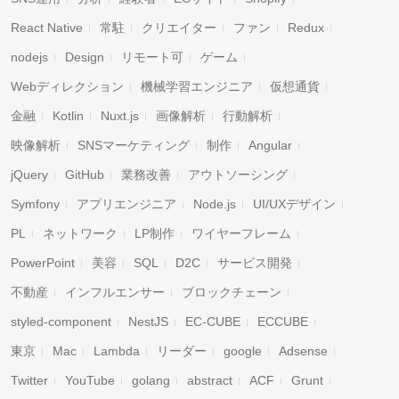
React Native
常駐
クリエイター
ファン
Redux
nodejs
Design
リモート可
ゲーム
Webディレクション
機械学習エンジニア
仮想通貨
金融
Kotlin
Nuxt.js
画像解析
行動解析
映像解析
SNSマーケティング
制作
Angular
jQuery
GitHub
業務改善
アウトソーシング
Symfony
アプリエンジニア
Node.js
UI/UXデザイン
PL
ネットワーク
LP制作
ワイヤーフレーム
PowerPoint
美容
SQL
D2C
サービス開発
不動産
インフルエンサー
ブロックチェーン
styled-component
NestJS
EC-CUBE
ECCUBE
東京
Mac
Lambda
リーダー
google
Adsense
Twitter
YouTube
golang
abstract
ACF
Grunt