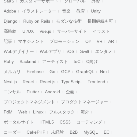
SaaS
カスタマーサポート
グローバル
外資
Adobe
イラストレーター
音楽
教育
Unity
Django
Ruby on Rails
モダンな技術
長期継続も可
高時給
UI/UX
Vue.js
サーバーサイド
イラスト
記事
マネジメント
プロモーション
C#
VR
AR
Webデザイナー
Webアプリ
iOS
Swift
エンタメ
Ruby
Backend
アーティスト
toC
C向け
メルカリ
Firebase
Go
GCP
GraphQL
Next
Next.js
React
React.js
TypeScript
Frontend
コンサル
Flutter
Android
企画
プロジェクトマネジメント
プロダクトマネージャー
PdM
Web
Linux
フルスタック
海外
ポータルサイト
HTML5
CSS3
コーディング
コーダー
CakePHP
未経験
B2B
MySQL
EC