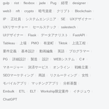
gulp
riot
flexbox
jade
Pug
経理
designer
web3
nft
crypto
暗号資産
クリプト
Blockchain
IP
正社員
システムエンジニア
SE
UXデザイナー
UXリサーチャー
セールステック
salestech
UIデザイナー
Flask
データアナリスト
FastAPI
Tableau
上場
PMO
有楽町
Tiktok
上流工程
要件定義
基本設計
動画編集
英語
プログラマー
PG
詳細設計
製造
設計
WEBシステム
C＃
マネージャー
決済サービス
オンライン
戦略立案
SEOマーケティング
商談
リクルーティング
女性
モバイルアプリ
マッチングアプリ
分析基盤
Embulk
ETL
ELT
Workship限定案件
イチジュウ
ChatGPT