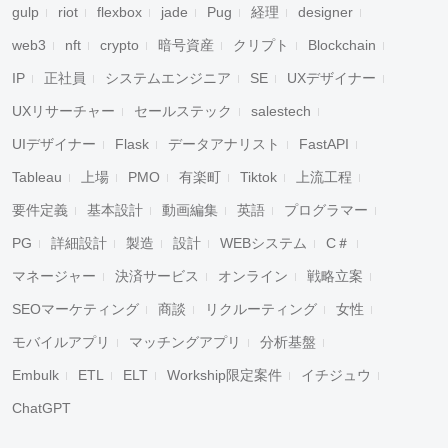
gulp
riot
flexbox
jade
Pug
経理
designer
web3
nft
crypto
暗号資産
クリプト
Blockchain
IP
正社員
システムエンジニア
SE
UXデザイナー
UXリサーチャー
セールステック
salestech
UIデザイナー
Flask
データアナリスト
FastAPI
Tableau
上場
PMO
有楽町
Tiktok
上流工程
要件定義
基本設計
動画編集
英語
プログラマー
PG
詳細設計
製造
設計
WEBシステム
C＃
マネージャー
決済サービス
オンライン
戦略立案
SEOマーケティング
商談
リクルーティング
女性
モバイルアプリ
マッチングアプリ
分析基盤
Embulk
ETL
ELT
Workship限定案件
イチジュウ
ChatGPT