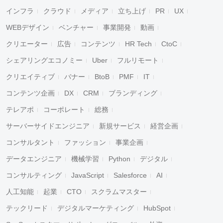
インフラ
クラウド
メディア
立ち上げ
PR
UX
WEBデザイン
ベンチャー
事業開発
動画
クリエーター
広告
コンテンツ
HR Tech
CtoC
シェアリングエコノミー
Uber
フルリモート
クリエイティブ
バナー
BtoB
PMF
IT
コンテンツ企画
DX
CRM
ブランディング
テレアポ
コーポレート
総務
サーバーサイドエンジニア
新規サービス
経営企画
コンサルタント
ファッション
事業企画
データエンジニア
機械学習
Python
デジタル
コンサルティング
JavaScript
Salesforce
AI
人工知能
起業
CTO
スクラムマスター
テックリード
デジタルマーケティング
HubSpot