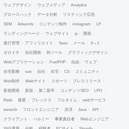
ウェブデザイン
ウェブメディア
Analytics
グロースハック
データ分析
リスティング広告
SEM
Adwords
コンテンツ制作
instagram
LP
ランディングページ
ウェブサイト
js
開発
進行管理
アフィリエイト
Sass
メール
0→1
ゼロイチ
自社開発
BIツール
グラフィックデザイン
Webアプリケーション
FuelPHP
自由
ウェブ
在宅勤務
vue
自社
在宅
CS
コミュニティ
Web制作
Webサイト
スポーツ
プレスリリース
新規開発
新規
第二新卒
コンテンツSEO
LPO
Rails
複業
フレックス
フルタイム
webサービス
wework
フロントエンジニア
決済
Java
API
クライアント
パルミー
事業責任者
Webエンジニア
SNS運用
分析
経験者
ECサイト
Shopify