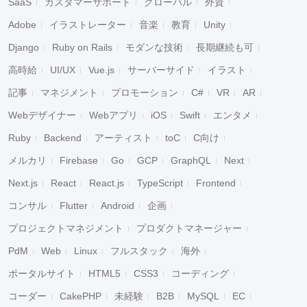
SaaS
カスタマーサポート
グローバル
外資
Adobe
イラストレーター
音楽
教育
Unity
Django
Ruby on Rails
モダンな技術
長期継続も可
高時給
UI/UX
Vue.js
サーバーサイド
イラスト
記事
マネジメント
プロモーション
C#
VR
AR
Webデザイナー
Webアプリ
iOS
Swift
エンタメ
Ruby
Backend
アーティスト
toC
C向け
メルカリ
Firebase
Go
GCP
GraphQL
Next
Next.js
React
React.js
TypeScript
Frontend
コンサル
Flutter
Android
企画
プロジェクトマネジメント
プロダクトマネージャー
PdM
Web
Linux
フルスタック
海外
ポータルサイト
HTML5
CSS3
コーディング
コーダー
CakePHP
未経験
B2B
MySQL
EC