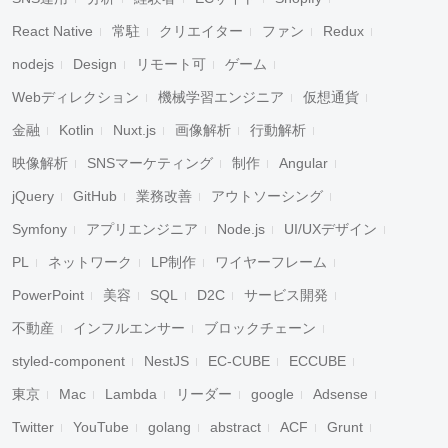
React Native
常駐
クリエイター
ファン
Redux
nodejs
Design
リモート可
ゲーム
Webディレクション
機械学習エンジニア
仮想通貨
金融
Kotlin
Nuxt.js
画像解析
行動解析
映像解析
SNSマーケティング
制作
Angular
jQuery
GitHub
業務改善
アウトソーシング
Symfony
アプリエンジニア
Node.js
UI/UXデザイン
PL
ネットワーク
LP制作
ワイヤーフレーム
PowerPoint
美容
SQL
D2C
サービス開発
不動産
インフルエンサー
ブロックチェーン
styled-component
NestJS
EC-CUBE
ECCUBE
東京
Mac
Lambda
リーダー
google
Adsense
Twitter
YouTube
golang
abstract
ACF
Grunt