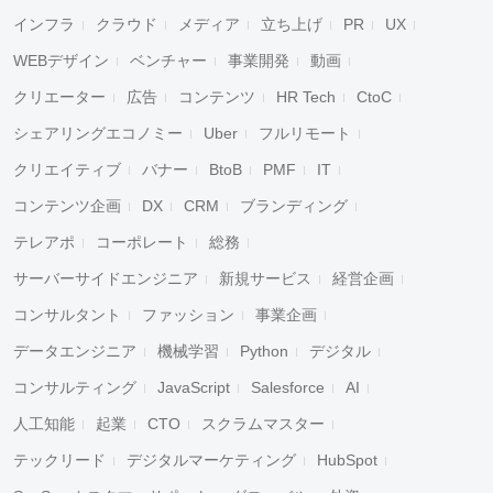
インフラ
クラウド
メディア
立ち上げ
PR
UX
WEBデザイン
ベンチャー
事業開発
動画
クリエーター
広告
コンテンツ
HR Tech
CtoC
シェアリングエコノミー
Uber
フルリモート
クリエイティブ
バナー
BtoB
PMF
IT
コンテンツ企画
DX
CRM
ブランディング
テレアポ
コーポレート
総務
サーバーサイドエンジニア
新規サービス
経営企画
コンサルタント
ファッション
事業企画
データエンジニア
機械学習
Python
デジタル
コンサルティング
JavaScript
Salesforce
AI
人工知能
起業
CTO
スクラムマスター
テックリード
デジタルマーケティング
HubSpot