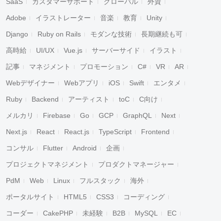
SaaS
カスタマーサポート
グローバル
外資
Adobe
イラストレーター
音楽
教育
Unity
Django
Ruby on Rails
モダンな技術
長期継続も可
高時給
UI/UX
Vue.js
サーバーサイド
イラスト
記事
マネジメント
プロモーション
C#
VR
AR
Webデザイナー
Webアプリ
iOS
Swift
エンタメ
Ruby
Backend
アーティスト
toC
C向け
メルカリ
Firebase
Go
GCP
GraphQL
Next
Next.js
React
React.js
TypeScript
Frontend
コンサル
Flutter
Android
企画
プロジェクトマネジメント
プロダクトマネージャー
PdM
Web
Linux
フルスタック
海外
ポータルサイト
HTML5
CSS3
コーディング
コーダー
CakePHP
未経験
B2B
MySQL
EC