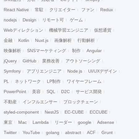
React Native
常駐
クリエイター
ファン
Redux
nodejs
Design
リモート可
ゲーム
Webディレクション
機械学習エンジニア
仮想通貨
金融
Kotlin
Nuxt.js
画像解析
行動解析
映像解析
SNSマーケティング
制作
Angular
jQuery
GitHub
業務改善
アウトソーシング
Symfony
アプリエンジニア
Node.js
UI/UXデザイン
PL
ネットワーク
LP制作
ワイヤーフレーム
PowerPoint
美容
SQL
D2C
サービス開発
不動産
インフルエンサー
ブロックチェーン
styled-component
NestJS
EC-CUBE
ECCUBE
東京
Mac
Lambda
リーダー
google
Adsense
Twitter
YouTube
golang
abstract
ACF
Grunt