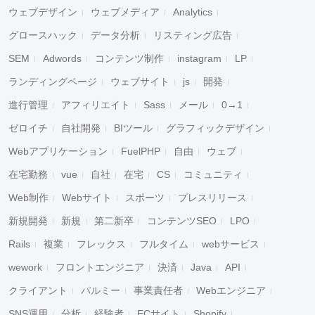
ウェブデザイン
ウェブメディア
Analytics
グロースハック
データ分析
リスティング広告
SEM
Adwords
コンテンツ制作
instagram
LP
ランディングページ
ウェブサイト
js
開発
進行管理
アフィリエイト
Sass
メール
0→1
ゼロイチ
自社開発
BIツール
グラフィックデザイン
Webアプリケーション
FuelPHP
自由
ウェブ
在宅勤務
vue
自社
在宅
CS
コミュニティ
Web制作
Webサイト
スポーツ
プレスリリース
新規開発
新規
第二新卒
コンテンツSEO
LPO
Rails
複業
フレックス
フルタイム
webサービス
wework
フロントエンジニア
決済
Java
API
クライアント
パルミー
事業責任者
Webエンジニア
SNS運用
分析
経験者
ECサイト
Shopify