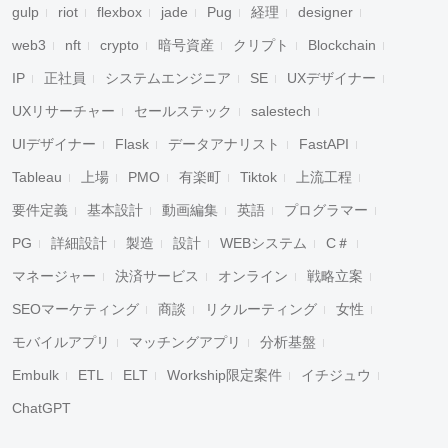
gulp
riot
flexbox
jade
Pug
経理
designer
web3
nft
crypto
暗号資産
クリプト
Blockchain
IP
正社員
システムエンジニア
SE
UXデザイナー
UXリサーチャー
セールステック
salestech
UIデザイナー
Flask
データアナリスト
FastAPI
Tableau
上場
PMO
有楽町
Tiktok
上流工程
要件定義
基本設計
動画編集
英語
プログラマー
PG
詳細設計
製造
設計
WEBシステム
C＃
マネージャー
決済サービス
オンライン
戦略立案
SEOマーケティング
商談
リクルーティング
女性
モバイルアプリ
マッチングアプリ
分析基盤
Embulk
ETL
ELT
Workship限定案件
イチジュウ
ChatGPT