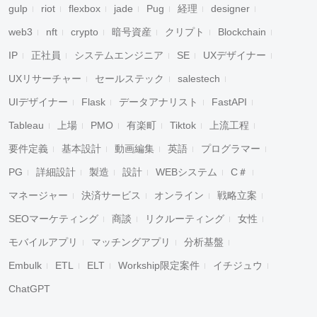
gulp
riot
flexbox
jade
Pug
経理
designer
web3
nft
crypto
暗号資産
クリプト
Blockchain
IP
正社員
システムエンジニア
SE
UXデザイナー
UXリサーチャー
セールステック
salestech
UIデザイナー
Flask
データアナリスト
FastAPI
Tableau
上場
PMO
有楽町
Tiktok
上流工程
要件定義
基本設計
動画編集
英語
プログラマー
PG
詳細設計
製造
設計
WEBシステム
C＃
マネージャー
決済サービス
オンライン
戦略立案
SEOマーケティング
商談
リクルーティング
女性
モバイルアプリ
マッチングアプリ
分析基盤
Embulk
ETL
ELT
Workship限定案件
イチジュウ
ChatGPT