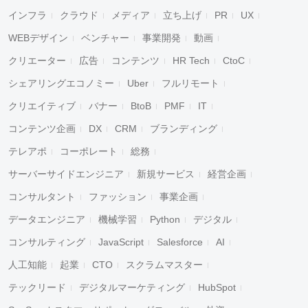
インフラ
クラウド
メディア
立ち上げ
PR
UX
WEBデザイン
ベンチャー
事業開発
動画
クリエーター
広告
コンテンツ
HR Tech
CtoC
シェアリングエコノミー
Uber
フルリモート
クリエイティブ
バナー
BtoB
PMF
IT
コンテンツ企画
DX
CRM
ブランディング
テレアポ
コーポレート
総務
サーバーサイドエンジニア
新規サービス
経営企画
コンサルタント
ファッション
事業企画
データエンジニア
機械学習
Python
デジタル
コンサルティング
JavaScript
Salesforce
AI
人工知能
起業
CTO
スクラムマスター
テックリード
デジタルマーケティング
HubSpot