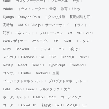
SaaS
カスタマーサポート
グローバル
外資
Adobe
イラストレーター
音楽
教育
Unity
Django
Ruby on Rails
モダンな技術
長期継続も可
高時給
UI/UX
Vue.js
サーバーサイド
イラスト
記事
マネジメント
プロモーション
C#
VR
AR
Webデザイナー
Webアプリ
iOS
Swift
エンタメ
Ruby
Backend
アーティスト
toC
C向け
メルカリ
Firebase
Go
GCP
GraphQL
Next
Next.js
React
React.js
TypeScript
Frontend
コンサル
Flutter
Android
企画
プロジェクトマネジメント
プロダクトマネージャー
PdM
Web
Linux
フルスタック
海外
ポータルサイト
HTML5
CSS3
コーディング
コーダー
CakePHP
未経験
B2B
MySQL
EC