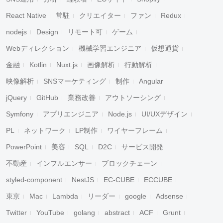
React Native
常駐
クリエイター
ファン
Redux
nodejs
Design
リモート可
ゲーム
Webディレクション
機械学習エンジニア
仮想通貨
金融
Kotlin
Nuxt.js
画像解析
行動解析
映像解析
SNSマーケティング
制作
Angular
jQuery
GitHub
業務改善
アウトソーシング
Symfony
アプリエンジニア
Node.js
UI/UXデザイン
PL
ネットワーク
LP制作
ワイヤーフレーム
PowerPoint
美容
SQL
D2C
サービス開発
不動産
インフルエンサー
ブロックチェーン
styled-component
NestJS
EC-CUBE
ECCUBE
東京
Mac
Lambda
リーダー
google
Adsense
Twitter
YouTube
golang
abstract
ACF
Grunt