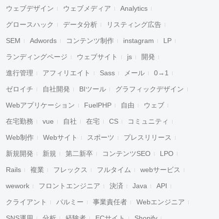
ウェブデザイン
ウェブメディア
Analytics
グロースハック
データ分析
リスティング広告
SEM
Adwords
コンテンツ制作
instagram
LP
ランディングページ
ウェブサイト
js
開発
進行管理
アフィリエイト
Sass
メール
0→1
ゼロイチ
自社開発
BIツール
グラフィックデザイン
Webアプリケーション
FuelPHP
自由
ウェブ
在宅勤務
vue
自社
在宅
CS
コミュニティ
Web制作
Webサイト
スポーツ
プレスリリース
新規開発
新規
第二新卒
コンテンツSEO
LPO
Rails
複業
フレックス
フルタイム
webサービス
wework
フロントエンジニア
決済
Java
API
クライアント
パルミー
事業責任者
Webエンジニア
SNS運用
分析
経験者
ECサイト
Shopify