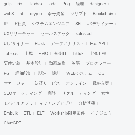
gulp
riot
flexbox
jade
Pug
経理
designer
web3
nft
crypto
暗号資産
クリプト
Blockchain
IP
正社員
システムエンジニア
SE
UXデザイナー
UXリサーチャー
セールステック
salestech
UIデザイナー
Flask
データアナリスト
FastAPI
Tableau
上場
PMO
有楽町
Tiktok
上流工程
要件定義
基本設計
動画編集
英語
プログラマー
PG
詳細設計
製造
設計
WEBシステム
C＃
マネージャー
決済サービス
オンライン
戦略立案
SEOマーケティング
商談
リクルーティング
女性
モバイルアプリ
マッチングアプリ
分析基盤
Embulk
ETL
ELT
Workship限定案件
イチジュウ
ChatGPT