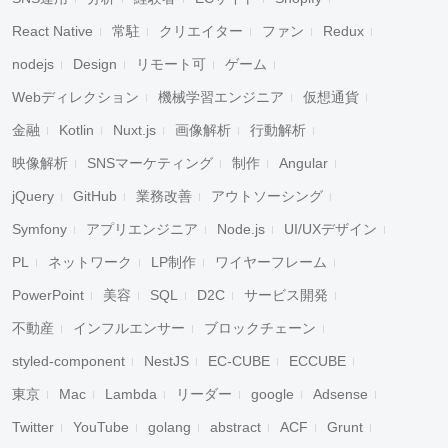
React Native
常駐
クリエイター
ファン
Redux
nodejs
Design
リモート可
ゲーム
Webディレクション
機械学習エンジニア
仮想通貨
金融
Kotlin
Nuxt.js
画像解析
行動解析
映像解析
SNSマーケティング
制作
Angular
jQuery
GitHub
業務改善
アウトソーシング
Symfony
アプリエンジニア
Node.js
UI/UXデザイン
PL
ネットワーク
LP制作
ワイヤーフレーム
PowerPoint
美容
SQL
D2C
サービス開発
不動産
インフルエンサー
ブロックチェーン
styled-component
NestJS
EC-CUBE
ECCUBE
東京
Mac
Lambda
リーダー
google
Adsense
Twitter
YouTube
golang
abstract
ACF
Grunt