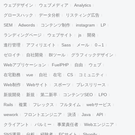
ウェブデザイン
ウェブメディア
Analytics
グロースハック
データ分析
リスティング広告
SEM
Adwords
コンテンツ制作
instagram
LP
ランディングページ
ウェブサイト
js
開発
進行管理
アフィリエイト
Sass
メール
0→1
ゼロイチ
自社開発
BIツール
グラフィックデザイン
Webアプリケーション
FuelPHP
自由
ウェブ
在宅勤務
vue
自社
在宅
CS
コミュニティ
Web制作
Webサイト
スポーツ
プレスリリース
新規開発
新規
第二新卒
コンテンツSEO
LPO
Rails
複業
フレックス
フルタイム
webサービス
wework
フロントエンジニア
決済
Java
API
クライアント
パルミー
事業責任者
Webエンジニア
SNS運用
分析
経験者
ECサイト
Shopify