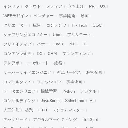
インフラ
クラウド
メディア
立ち上げ
PR
UX
WEBデザイン
ベンチャー
事業開発
動画
クリエーター
広告
コンテンツ
HR Tech
CtoC
シェアリングエコノミー
Uber
フルリモート
クリエイティブ
バナー
BtoB
PMF
IT
コンテンツ企画
DX
CRM
ブランディング
テレアポ
コーポレート
総務
サーバーサイドエンジニア
新規サービス
経営企画
コンサルタント
ファッション
事業企画
データエンジニア
機械学習
Python
デジタル
コンサルティング
JavaScript
Salesforce
AI
人工知能
起業
CTO
スクラムマスター
テックリード
デジタルマーケティング
HubSpot