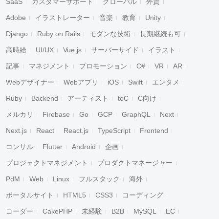
SaaS
カスタマーサポート
グローバル
外資
Adobe
イラストレーター
音楽
教育
Unity
Django
Ruby on Rails
モダンな技術
長期継続も可
高時給
UI/UX
Vue.js
サーバーサイド
イラスト
記事
マネジメント
プロモーション
C#
VR
AR
Webデザイナー
Webアプリ
iOS
Swift
エンタメ
Ruby
Backend
アーティスト
toC
C向け
メルカリ
Firebase
Go
GCP
GraphQL
Next
Next.js
React
React.js
TypeScript
Frontend
コンサル
Flutter
Android
企画
プロジェクトマネジメント
プロダクトマネージャー
PdM
Web
Linux
フルスタック
海外
ポータルサイト
HTML5
CSS3
コーディング
コーダー
CakePHP
未経験
B2B
MySQL
EC