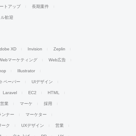
ートアップ
長期案件
キル歓迎
dobe XD
Invision
Zeplin
Webマーケティング
Web広告
hop
Illustrator
トペーパー
UIデザイン
Laravel
EC2
HTML
人営業
マーケ
採用
ランナー
マーケター
ワーク
UXデザイン
営業