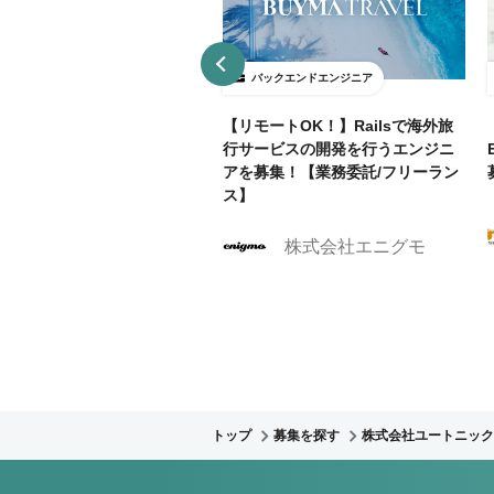
ックエンドエンジニア
バックエンドエンジニア
契約】Salesforce営業支援
【リモートOK！】Railsで海外旅
ムの機能拡張（Apex/LW
行サービスの開発を行うエンジニ
｜テックリード
アを募集！【業務委託/フリーラン
ス】
株式会社Caluck
株式会社エニグモ
トップ
募集を探す
株式会社ユートニック