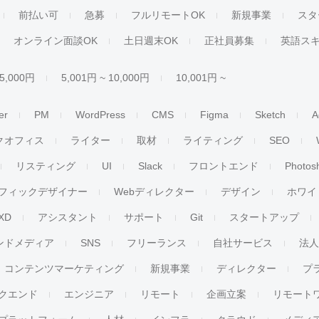
前払い可
急募
フルリモートOK
新規事業
スタ
オンライン面談OK
土日週末OK
正社員募集
英語ス
 5,000円
5,001円 ~ 10,000円
10,001円 ~
er
PM
WordPress
CMS
Figma
Sketch
A
クオフィス
ライター
取材
ライティング
SEO
リスティング
UI
Slack
フロントエンド
Photos
フィックデザイナー
Webディレクター
デザイン
ホワイ
XD
アシスタント
サポート
Git
スタートアップ
ンドメディア
SNS
フリーランス
自社サービス
法
コンテンツマーケティング
新規事業
ディレクター
プ
クエンド
エンジニア
リモート
企画立案
リモート