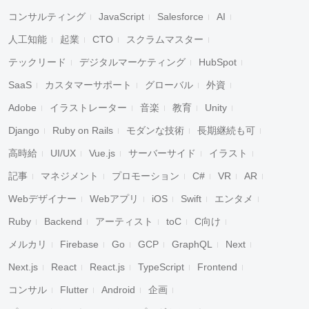
コンサルティング
JavaScript
Salesforce
AI
人工知能
起業
CTO
スクラムマスター
テックリード
デジタルマーケティング
HubSpot
SaaS
カスタマーサポート
グローバル
外資
Adobe
イラストレーター
音楽
教育
Unity
Django
Ruby on Rails
モダンな技術
長期継続も可
高時給
UI/UX
Vue.js
サーバーサイド
イラスト
記事
マネジメント
プロモーション
C#
VR
AR
Webデザイナー
Webアプリ
iOS
Swift
エンタメ
Ruby
Backend
アーティスト
toC
C向け
メルカリ
Firebase
Go
GCP
GraphQL
Next
Next.js
React
React.js
TypeScript
Frontend
コンサル
Flutter
Android
企画