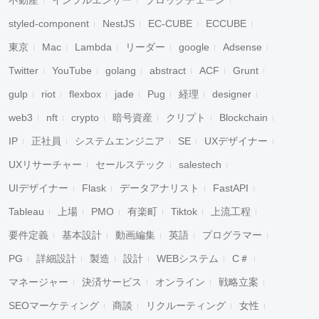
不動産
インフルエンサー
ブロックチェーン
styled-component
NestJS
EC-CUBE
ECCUBE
東京
Mac
Lambda
リーダー
google
Adsense
Twitter
YouTube
golang
abstract
ACF
Grunt
gulp
riot
flexbox
jade
Pug
経理
designer
web3
nft
crypto
暗号資産
クリプト
Blockchain
IP
正社員
システムエンジニア
SE
UXデザイナー
UXリサーチャー
セールステック
salestech
UIデザイナー
Flask
データアナリスト
FastAPI
Tableau
上場
PMO
有楽町
Tiktok
上流工程
要件定義
基本設計
動画編集
英語
プログラマー
PG
詳細設計
製造
設計
WEBシステム
C＃
マネージャー
決済サービス
オンライン
戦略立案
SEOマーケティング
商談
リクルーティング
女性