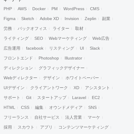
キーワード
PHP
AWS
Docker
PM
WordPress
CMS
Figma
Sketch
Adobe XD
Invision
Zeplin
副業
労務
バックオフィス
ライター
取材
ライティング
SEO
Webマーケティング
Web広告
広告運用
facebook
リスティング
UI
Slack
フロントエンド
Photoshop
Illustrator
ディレクション
グラフィックデザイナー
Webディレクター
デザイン
ホワイトペーパー
UIデザイン
クライアントワーク
XD
アシスタント
サポート
Git
スタートアップ
Laravel
EC2
HTML
CSS
編集
オウンドメディア
SNS
フリーランス
自社サービス
法人営業
マーケ
採用
スカウト
アプリ
コンテンツマーケティング