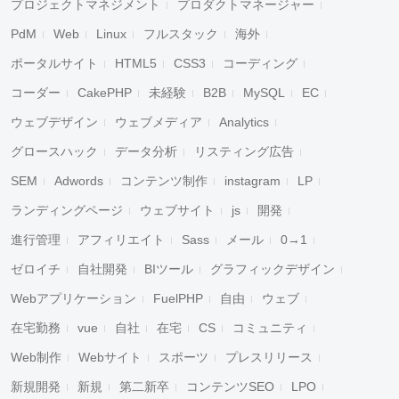
プロジェクトマネジメント
プロダクトマネージャー
PdM
Web
Linux
フルスタック
海外
ポータルサイト
HTML5
CSS3
コーディング
コーダー
CakePHP
未経験
B2B
MySQL
EC
ウェブデザイン
ウェブメディア
Analytics
グロースハック
データ分析
リスティング広告
SEM
Adwords
コンテンツ制作
instagram
LP
ランディングページ
ウェブサイト
js
開発
進行管理
アフィリエイト
Sass
メール
0→1
ゼロイチ
自社開発
BIツール
グラフィックデザイン
Webアプリケーション
FuelPHP
自由
ウェブ
在宅勤務
vue
自社
在宅
CS
コミュニティ
Web制作
Webサイト
スポーツ
プレスリリース
新規開発
新規
第二新卒
コンテンツSEO
LPO