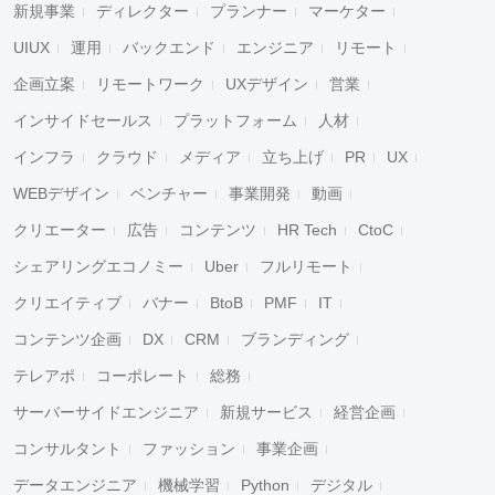
新規事業
ディレクター
プランナー
マーケター
UIUX
運用
バックエンド
エンジニア
リモート
企画立案
リモートワーク
UXデザイン
営業
インサイドセールス
プラットフォーム
人材
インフラ
クラウド
メディア
立ち上げ
PR
UX
WEBデザイン
ベンチャー
事業開発
動画
クリエーター
広告
コンテンツ
HR Tech
CtoC
シェアリングエコノミー
Uber
フルリモート
クリエイティブ
バナー
BtoB
PMF
IT
コンテンツ企画
DX
CRM
ブランディング
テレアポ
コーポレート
総務
サーバーサイドエンジニア
新規サービス
経営企画
コンサルタント
ファッション
事業企画
データエンジニア
機械学習
Python
デジタル