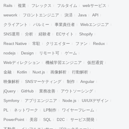
Rails
複業
フレックス
フルタイム
webサービス
wework
フロントエンジニア
決済
Java
API
クライアント
パルミー
事業責任者
Webエンジニア
SNS運用
分析
経験者
ECサイト
Shopify
React Native
常駐
クリエイター
ファン
Redux
nodejs
Design
リモート可
ゲーム
Webディレクション
機械学習エンジニア
仮想通貨
金融
Kotlin
Nuxt.js
画像解析
行動解析
映像解析
SNSマーケティング
制作
Angular
jQuery
GitHub
業務改善
アウトソーシング
Symfony
アプリエンジニア
Node.js
UI/UXデザイン
PL
ネットワーク
LP制作
ワイヤーフレーム
PowerPoint
美容
SQL
D2C
サービス開発