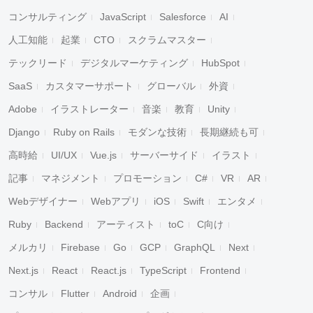
コンサルティング
JavaScript
Salesforce
AI
人工知能
起業
CTO
スクラムマスター
テックリード
デジタルマーケティング
HubSpot
SaaS
カスタマーサポート
グローバル
外資
Adobe
イラストレーター
音楽
教育
Unity
Django
Ruby on Rails
モダンな技術
長期継続も可
高時給
UI/UX
Vue.js
サーバーサイド
イラスト
記事
マネジメント
プロモーション
C#
VR
AR
Webデザイナー
Webアプリ
iOS
Swift
エンタメ
Ruby
Backend
アーティスト
toC
C向け
メルカリ
Firebase
Go
GCP
GraphQL
Next
Next.js
React
React.js
TypeScript
Frontend
コンサル
Flutter
Android
企画