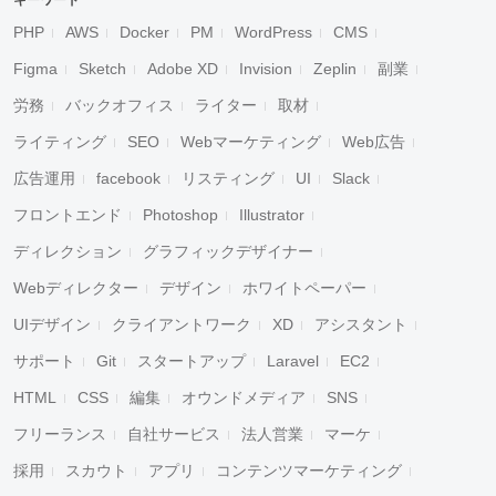
キーワード
PHP
AWS
Docker
PM
WordPress
CMS
Figma
Sketch
Adobe XD
Invision
Zeplin
副業
労務
バックオフィス
ライター
取材
ライティング
SEO
Webマーケティング
Web広告
広告運用
facebook
リスティング
UI
Slack
フロントエンド
Photoshop
Illustrator
ディレクション
グラフィックデザイナー
Webディレクター
デザイン
ホワイトペーパー
UIデザイン
クライアントワーク
XD
アシスタント
サポート
Git
スタートアップ
Laravel
EC2
HTML
CSS
編集
オウンドメディア
SNS
フリーランス
自社サービス
法人営業
マーケ
採用
スカウト
アプリ
コンテンツマーケティング