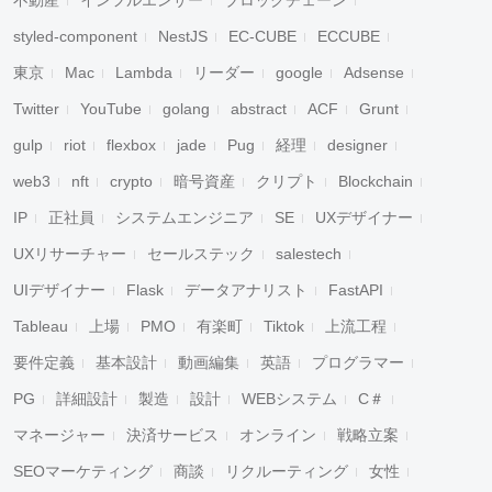
不動産
インフルエンサー
ブロックチェーン
styled-component
NestJS
EC-CUBE
ECCUBE
東京
Mac
Lambda
リーダー
google
Adsense
Twitter
YouTube
golang
abstract
ACF
Grunt
gulp
riot
flexbox
jade
Pug
経理
designer
web3
nft
crypto
暗号資産
クリプト
Blockchain
IP
正社員
システムエンジニア
SE
UXデザイナー
UXリサーチャー
セールステック
salestech
UIデザイナー
Flask
データアナリスト
FastAPI
Tableau
上場
PMO
有楽町
Tiktok
上流工程
要件定義
基本設計
動画編集
英語
プログラマー
PG
詳細設計
製造
設計
WEBシステム
C＃
マネージャー
決済サービス
オンライン
戦略立案
SEOマーケティング
商談
リクルーティング
女性