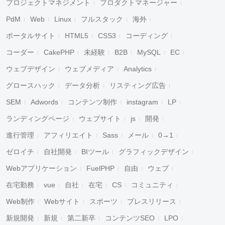
プロジェクトマネジメント
プロダクトマネージャー
PdM
Web
Linux
フルスタック
海外
ポータルサイト
HTML5
CSS3
コーディング
コーダー
CakePHP
未経験
B2B
MySQL
EC
ウェブデザイン
ウェブメディア
Analytics
グロースハック
データ分析
リスティング広告
SEM
Adwords
コンテンツ制作
instagram
LP
ランディングページ
ウェブサイト
js
開発
進行管理
アフィリエイト
Sass
メール
0→1
ゼロイチ
自社開発
BIツール
グラフィックデザイン
Webアプリケーション
FuelPHP
自由
ウェブ
在宅勤務
vue
自社
在宅
CS
コミュニティ
Web制作
Webサイト
スポーツ
プレスリリース
新規開発
新規
第二新卒
コンテンツSEO
LPO