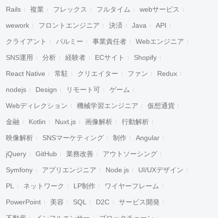
Rails
複業
フレックス
フルタイム
webサービス
wework
フロントエンジニア
決済
Java
API
クライアント
パルミー
事業責任者
Webエンジニア
SNS運用
分析
経験者
ECサイト
Shopify
React Native
常駐
クリエイター
ファン
Redux
nodejs
Design
リモート可
ゲーム
Webディレクション
機械学習エンジニア
仮想通貨
金融
Kotlin
Nuxt.js
画像解析
行動解析
映像解析
SNSマーケティング
制作
Angular
jQuery
GitHub
業務改善
アウトソーシング
Symfony
アプリエンジニア
Node.js
UI/UXデザイン
PL
ネットワーク
LP制作
ワイヤーフレーム
PowerPoint
美容
SQL
D2C
サービス開発