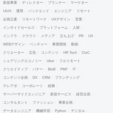
新規事業
ディレクター
プランナー
マーケター
UIUX
運用
バックエンド
エンジニア
リモート
企画立案
リモートワーク
UXデザイン
営業
インサイドセールス
プラットフォーム
人材
インフラ
クラウド
メディア
立ち上げ
PR
UX
WEBデザイン
ベンチャー
事業開発
動画
クリエーター
広告
コンテンツ
HR Tech
CtoC
シェアリングエコノミー
Uber
フルリモート
クリエイティブ
バナー
BtoB
PMF
IT
コンテンツ企画
DX
CRM
ブランディング
テレアポ
コーポレート
総務
サーバーサイドエンジニア
新規サービス
経営企画
コンサルタント
ファッション
事業企画
データエンジニア
機械学習
Python
デジタル