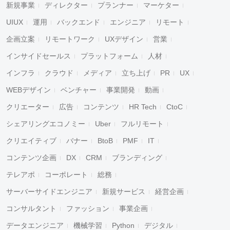
新規事業
ディレクター
プランナー
マーケター
UIUX
運用
バックエンド
エンジニア
リモート
企画立案
リモートワーク
UXデザイン
営業
インサイドセールス
プラットフォーム
人材
インフラ
クラウド
メディア
立ち上げ
PR
UX
WEBデザイン
ベンチャー
事業開発
動画
クリエーター
広告
コンテンツ
HR Tech
CtoC
シェアリングエコノミー
Uber
フルリモート
クリエイティブ
バナー
BtoB
PMF
IT
コンテンツ企画
DX
CRM
ブランディング
テレアポ
コーポレート
総務
サーバーサイドエンジニア
新規サービス
経営企画
コンサルタント
ファッション
事業企画
データエンジニア
機械学習
Python
デジタル