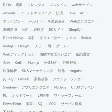
Rails
複業
フレックス
フルタイム
webサービス
wework
フロントエンジニア
決済
Java
API
クライアント
パルミー
事業責任者
Webエンジニア
SNS運用
分析
経験者
ECサイト
Shopify
React Native
常駐
クリエイター
ファン
Redux
nodejs
Design
リモート可
ゲーム
Webディレクション
機械学習エンジニア
仮想通貨
金融
Kotlin
Nuxt.js
画像解析
行動解析
映像解析
SNSマーケティング
制作
Angular
jQuery
GitHub
業務改善
アウトソーシング
Symfony
アプリエンジニア
Node.js
UI/UXデザイン
PL
ネットワーク
LP制作
ワイヤーフレーム
PowerPoint
美容
SQL
D2C
サービス開発