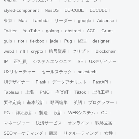
不動産
インフルエンサー
ブロックチェーン
styled-component
NestJS
EC-CUBE
ECCUBE
東京
Mac
Lambda
リーダー
google
Adsense
Twitter
YouTube
golang
abstract
ACF
Grunt
gulp
riot
flexbox
jade
Pug
経理
designer
web3
nft
crypto
暗号資産
クリプト
Blockchain
IP
正社員
システムエンジニア
SE
UXデザイナー
UXリサーチャー
セールステック
salestech
UIデザイナー
Flask
データアナリスト
FastAPI
Tableau
上場
PMO
有楽町
Tiktok
上流工程
要件定義
基本設計
動画編集
英語
プログラマー
PG
詳細設計
製造
設計
WEBシステム
C＃
マネージャー
決済サービス
オンライン
戦略立案
SEOマーケティング
商談
リクルーティング
女性