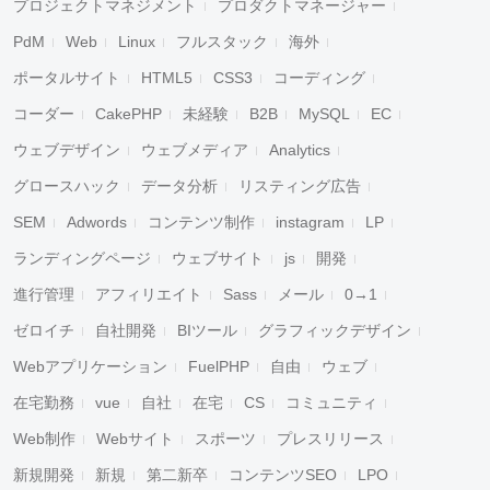
プロジェクトマネジメント
プロダクトマネージャー
PdM
Web
Linux
フルスタック
海外
ポータルサイト
HTML5
CSS3
コーディング
コーダー
CakePHP
未経験
B2B
MySQL
EC
ウェブデザイン
ウェブメディア
Analytics
グロースハック
データ分析
リスティング広告
SEM
Adwords
コンテンツ制作
instagram
LP
ランディングページ
ウェブサイト
js
開発
進行管理
アフィリエイト
Sass
メール
0→1
ゼロイチ
自社開発
BIツール
グラフィックデザイン
Webアプリケーション
FuelPHP
自由
ウェブ
在宅勤務
vue
自社
在宅
CS
コミュニティ
Web制作
Webサイト
スポーツ
プレスリリース
新規開発
新規
第二新卒
コンテンツSEO
LPO