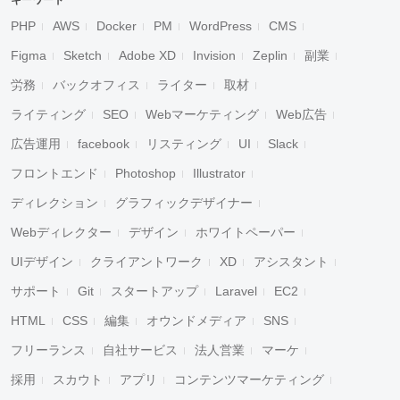
キーワード
PHP
AWS
Docker
PM
WordPress
CMS
Figma
Sketch
Adobe XD
Invision
Zeplin
副業
労務
バックオフィス
ライター
取材
ライティング
SEO
Webマーケティング
Web広告
広告運用
facebook
リスティング
UI
Slack
フロントエンド
Photoshop
Illustrator
ディレクション
グラフィックデザイナー
Webディレクター
デザイン
ホワイトペーパー
UIデザイン
クライアントワーク
XD
アシスタント
サポート
Git
スタートアップ
Laravel
EC2
HTML
CSS
編集
オウンドメディア
SNS
フリーランス
自社サービス
法人営業
マーケ
採用
スカウト
アプリ
コンテンツマーケティング