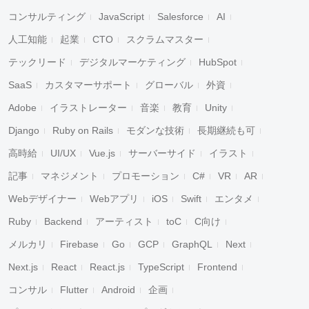
コンサルティング
JavaScript
Salesforce
AI
人工知能
起業
CTO
スクラムマスター
テックリード
デジタルマーケティング
HubSpot
SaaS
カスタマーサポート
グローバル
外資
Adobe
イラストレーター
音楽
教育
Unity
Django
Ruby on Rails
モダンな技術
長期継続も可
高時給
UI/UX
Vue.js
サーバーサイド
イラスト
記事
マネジメント
プロモーション
C#
VR
AR
Webデザイナー
Webアプリ
iOS
Swift
エンタメ
Ruby
Backend
アーティスト
toC
C向け
メルカリ
Firebase
Go
GCP
GraphQL
Next
Next.js
React
React.js
TypeScript
Frontend
コンサル
Flutter
Android
企画