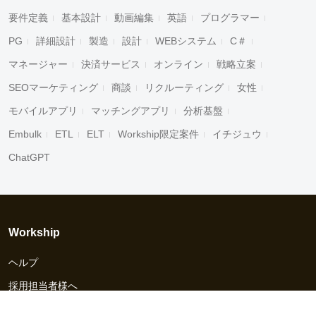
要件定義
基本設計
動画編集
英語
プログラマー
PG
詳細設計
製造
設計
WEBシステム
C＃
マネージャー
決済サービス
オンライン
戦略立案
SEOマーケティング
商談
リクルーティング
女性
モバイルアプリ
マッチングアプリ
分析基盤
Embulk
ETL
ELT
Workship限定案件
イチジュウ
ChatGPT
Workship
ヘルプ
採用担当者様へ
資料ダウンロード