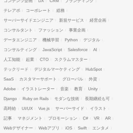
コンテンツ企画
DX
CRM
ブランディング
テレアポ
コーポレート
総務
サーバーサイドエンジニア
新規サービス
経営企画
コンサルタント
ファッション
事業企画
データエンジニア
機械学習
Python
デジタル
コンサルティング
JavaScript
Salesforce
AI
人工知能
起業
CTO
スクラムマスター
テックリード
デジタルマーケティング
HubSpot
SaaS
カスタマーサポート
グローバル
外資
Adobe
イラストレーター
音楽
教育
Unity
Django
Ruby on Rails
モダンな技術
長期継続も可
高時給
UI/UX
Vue.js
サーバーサイド
イラスト
記事
マネジメント
プロモーション
C#
VR
AR
Webデザイナー
Webアプリ
iOS
Swift
エンタメ