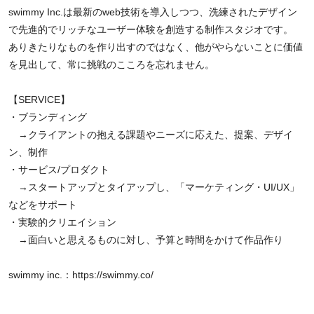
swimmy Inc.は最新のweb技術を導入しつつ、洗練されたデザイン
で先進的でリッチなユーザー体験を創造する制作スタジオです。
ありきたりなものを作り出すのではなく、他がやらないことに価値
を見出して、常に挑戦のこころを忘れません。
【SERVICE】
・ブランディング
→クライアントの抱える課題やニーズに応えた、提案、デザイ
ン、制作
・サービス/プロダクト
→スタートアップとタイアップし、「マーケティング・UI/UX」
などをサポート
・実験的クリエイション
→面白いと思えるものに対し、予算と時間をかけて作品作り
swimmy inc.：
https://swimmy.co/