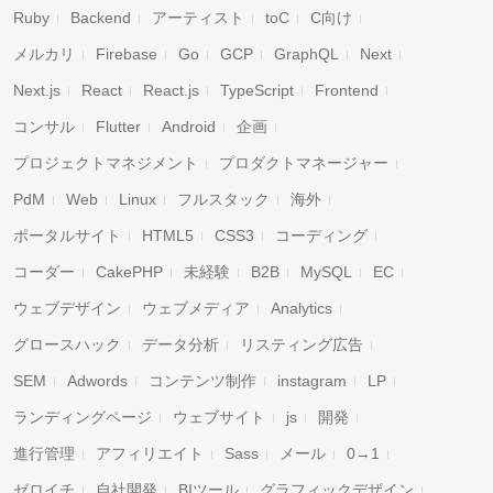
Ruby
Backend
アーティスト
toC
C向け
メルカリ
Firebase
Go
GCP
GraphQL
Next
Next.js
React
React.js
TypeScript
Frontend
コンサル
Flutter
Android
企画
プロジェクトマネジメント
プロダクトマネージャー
PdM
Web
Linux
フルスタック
海外
ポータルサイト
HTML5
CSS3
コーディング
コーダー
CakePHP
未経験
B2B
MySQL
EC
ウェブデザイン
ウェブメディア
Analytics
グロースハック
データ分析
リスティング広告
SEM
Adwords
コンテンツ制作
instagram
LP
ランディングページ
ウェブサイト
js
開発
進行管理
アフィリエイト
Sass
メール
0→1
ゼロイチ
自社開発
BIツール
グラフィックデザイン