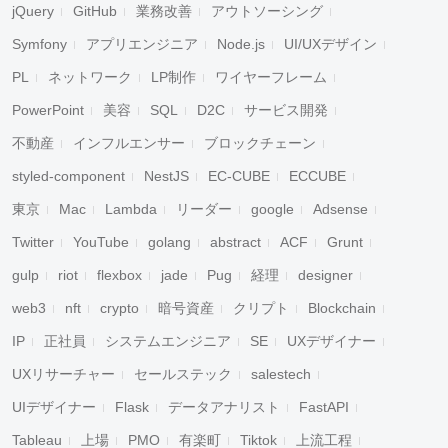
jQuery
GitHub
業務改善
アウトソーシング
Symfony
アプリエンジニア
Node.js
UI/UXデザイン
PL
ネットワーク
LP制作
ワイヤーフレーム
PowerPoint
美容
SQL
D2C
サービス開発
不動産
インフルエンサー
ブロックチェーン
styled-component
NestJS
EC-CUBE
ECCUBE
東京
Mac
Lambda
リーダー
google
Adsense
Twitter
YouTube
golang
abstract
ACF
Grunt
gulp
riot
flexbox
jade
Pug
経理
designer
web3
nft
crypto
暗号資産
クリプト
Blockchain
IP
正社員
システムエンジニア
SE
UXデザイナー
UXリサーチャー
セールステック
salestech
UIデザイナー
Flask
データアナリスト
FastAPI
Tableau
上場
PMO
有楽町
Tiktok
上流工程