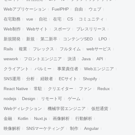
Webアプリケーション
FuelPHP
自由
ウェブ
在宅勤務
vue
自社
在宅
CS
コミュニティ
Web制作
Webサイト
スポーツ
プレスリリース
新規開発
新規
第二新卒
コンテンツSEO
LPO
Rails
複業
フレックス
フルタイム
webサービス
wework
フロントエンジニア
決済
Java
API
クライアント
パルミー
事業責任者
Webエンジニア
SNS運用
分析
経験者
ECサイト
Shopify
React Native
常駐
クリエイター
ファン
Redux
nodejs
Design
リモート可
ゲーム
Webディレクション
機械学習エンジニア
仮想通貨
金融
Kotlin
Nuxt.js
画像解析
行動解析
映像解析
SNSマーケティング
制作
Angular