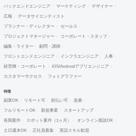
バックエンドエンジニア
マーケティング
デザイナー
広報
データサイエンティスト
プランナー・ディレクター
セールス
プロジェクトマネージャー
コーポレート・スタッフ
編集・ライター
顧問・講師
フロントエンドエンジニア
インフラエンジニア
人事
経営陣・コーポレート
iOS/Androidアプリエンジニア
カスタマーサクセス
フォトグラファー
特徴
副業OK
リモート可
前払い可
急募
フルリモートOK
新規事業
スタートアップ
長期案件
スポット案件（1ヶ月）
オンライン面談OK
土日週末OK
正社員募集
英語スキル歓迎