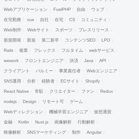
Webアプリケーション
FuelPHP
自由
ウェブ
在宅勤務
vue
自社
在宅
CS
コミュニティ
Web制作
Webサイト
スポーツ
プレスリリース
新規開発
新規
第二新卒
コンテンツSEO
LPO
Rails
複業
フレックス
フルタイム
webサービス
wework
フロントエンジニア
決済
Java
API
クライアント
パルミー
事業責任者
Webエンジニア
SNS運用
分析
経験者
ECサイト
Shopify
React Native
常駐
クリエイター
ファン
Redux
nodejs
Design
リモート可
ゲーム
Webディレクション
機械学習エンジニア
仮想通貨
金融
Kotlin
Nuxt.js
画像解析
行動解析
映像解析
SNSマーケティング
制作
Angular