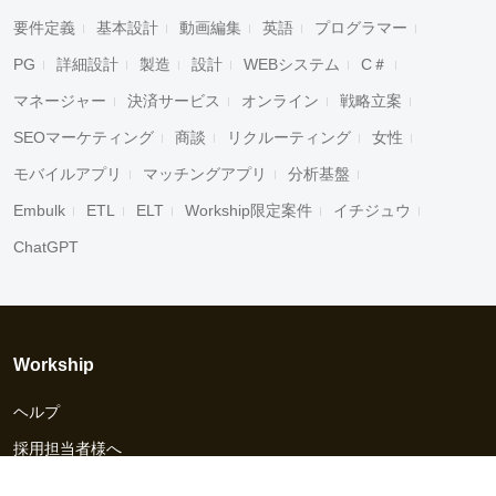
要件定義
基本設計
動画編集
英語
プログラマー
PG
詳細設計
製造
設計
WEBシステム
C＃
マネージャー
決済サービス
オンライン
戦略立案
SEOマーケティング
商談
リクルーティング
女性
モバイルアプリ
マッチングアプリ
分析基盤
Embulk
ETL
ELT
Workship限定案件
イチジュウ
ChatGPT
Workship
ヘルプ
採用担当者様へ
資料ダウンロード