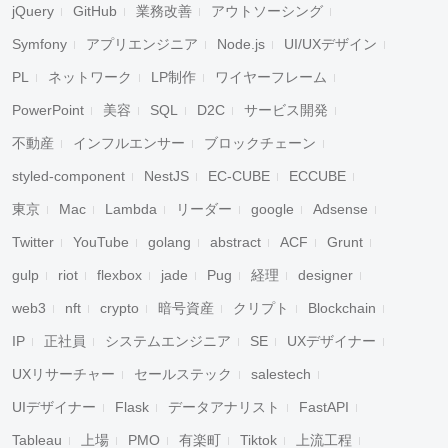
jQuery
GitHub
業務改善
アウトソーシング
Symfony
アプリエンジニア
Node.js
UI/UXデザイン
PL
ネットワーク
LP制作
ワイヤーフレーム
PowerPoint
美容
SQL
D2C
サービス開発
不動産
インフルエンサー
ブロックチェーン
styled-component
NestJS
EC-CUBE
ECCUBE
東京
Mac
Lambda
リーダー
google
Adsense
Twitter
YouTube
golang
abstract
ACF
Grunt
gulp
riot
flexbox
jade
Pug
経理
designer
web3
nft
crypto
暗号資産
クリプト
Blockchain
IP
正社員
システムエンジニア
SE
UXデザイナー
UXリサーチャー
セールステック
salestech
UIデザイナー
Flask
データアナリスト
FastAPI
Tableau
上場
PMO
有楽町
Tiktok
上流工程