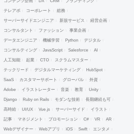
コンテンツ企画
DX
CRM
ブランディング
テレアポ
コーポレート
総務
サーバーサイドエンジニア
新規サービス
経営企画
コンサルタント
ファッション
事業企画
データエンジニア
機械学習
Python
デジタル
コンサルティング
JavaScript
Salesforce
AI
人工知能
起業
CTO
スクラムマスター
テックリード
デジタルマーケティング
HubSpot
SaaS
カスタマーサポート
グローバル
外資
Adobe
イラストレーター
音楽
教育
Unity
Django
Ruby on Rails
モダンな技術
長期継続も可
高時給
UI/UX
Vue.js
サーバーサイド
イラスト
記事
マネジメント
プロモーション
C#
VR
AR
Webデザイナー
Webアプリ
iOS
Swift
エンタメ