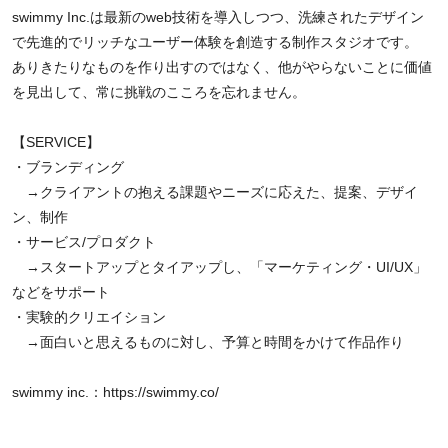
swimmy Inc.は最新のweb技術を導入しつつ、洗練されたデザイン
で先進的でリッチなユーザー体験を創造する制作スタジオです。
ありきたりなものを作り出すのではなく、他がやらないことに価値
を見出して、常に挑戦のこころを忘れません。
【SERVICE】
・ブランディング
→クライアントの抱える課題やニーズに応えた、提案、デザイ
ン、制作
・サービス/プロダクト
→スタートアップとタイアップし、「マーケティング・UI/UX」
などをサポート
・実験的クリエイション
→面白いと思えるものに対し、予算と時間をかけて作品作り
swimmy inc.：
https://swimmy.co/