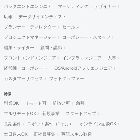
バックエンドエンジニア
マーケティング
デザイナー
広報
データサイエンティスト
プランナー・ディレクター
セールス
プロジェクトマネージャー
コーポレート・スタッフ
編集・ライター
顧問・講師
フロントエンドエンジニア
インフラエンジニア
人事
経営陣・コーポレート
iOS/Androidアプリエンジニア
カスタマーサクセス
フォトグラファー
特徴
副業OK
リモート可
前払い可
急募
フルリモートOK
新規事業
スタートアップ
長期案件
スポット案件（1ヶ月）
オンライン面談OK
土日週末OK
正社員募集
英語スキル歓迎