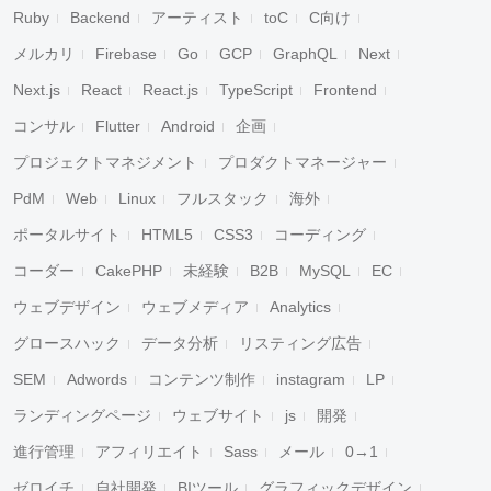
Ruby
Backend
アーティスト
toC
C向け
メルカリ
Firebase
Go
GCP
GraphQL
Next
Next.js
React
React.js
TypeScript
Frontend
コンサル
Flutter
Android
企画
プロジェクトマネジメント
プロダクトマネージャー
PdM
Web
Linux
フルスタック
海外
ポータルサイト
HTML5
CSS3
コーディング
コーダー
CakePHP
未経験
B2B
MySQL
EC
ウェブデザイン
ウェブメディア
Analytics
グロースハック
データ分析
リスティング広告
SEM
Adwords
コンテンツ制作
instagram
LP
ランディングページ
ウェブサイト
js
開発
進行管理
アフィリエイト
Sass
メール
0→1
ゼロイチ
自社開発
BIツール
グラフィックデザイン