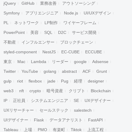
jQuery
GitHub
業務改善
アウトソーシング
Symfony
アプリエンジニア
Node.js
UI/UXデザイン
PL
ネットワーク
LP制作
ワイヤーフレーム
PowerPoint
美容
SQL
D2C
サービス開発
不動産
インフルエンサー
ブロックチェーン
styled-component
NestJS
EC-CUBE
ECCUBE
東京
Mac
Lambda
リーダー
google
Adsense
Twitter
YouTube
golang
abstract
ACF
Grunt
gulp
riot
flexbox
jade
Pug
経理
designer
web3
nft
crypto
暗号資産
クリプト
Blockchain
IP
正社員
システムエンジニア
SE
UXデザイナー
UXリサーチャー
セールステック
salestech
UIデザイナー
Flask
データアナリスト
FastAPI
Tableau
上場
PMO
有楽町
Tiktok
上流工程