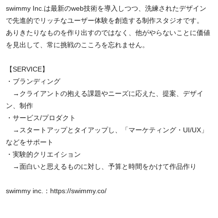
swimmy Inc.は最新のweb技術を導入しつつ、洗練されたデザイン
で先進的でリッチなユーザー体験を創造する制作スタジオです。
ありきたりなものを作り出すのではなく、他がやらないことに価値
を見出して、常に挑戦のこころを忘れません。
【SERVICE】
・ブランディング
→クライアントの抱える課題やニーズに応えた、提案、デザイ
ン、制作
・サービス/プロダクト
→スタートアップとタイアップし、「マーケティング・UI/UX」
などをサポート
・実験的クリエイション
→面白いと思えるものに対し、予算と時間をかけて作品作り
swimmy inc.：
https://swimmy.co/