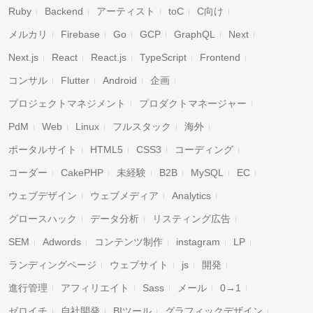
Ruby
Backend
アーティスト
toC
C向け
メルカリ
Firebase
Go
GCP
GraphQL
Next
Next.js
React
React.js
TypeScript
Frontend
コンサル
Flutter
Android
企画
プロジェクトマネジメント
プロダクトマネージャー
PdM
Web
Linux
フルスタック
海外
ポータルサイト
HTML5
CSS3
コーディング
コーダー
CakePHP
未経験
B2B
MySQL
EC
ウェブデザイン
ウェブメディア
Analytics
グロースハック
データ分析
リスティング広告
SEM
Adwords
コンテンツ制作
instagram
LP
ランディングページ
ウェブサイト
js
開発
進行管理
アフィリエイト
Sass
メール
0→1
ゼロイチ
自社開発
BIツール
グラフィックデザイン