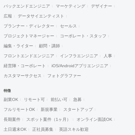
バックエンドエンジニア
マーケティング
デザイナー
広報
データサイエンティスト
プランナー・ディレクター
セールス
プロジェクトマネージャー
コーポレート・スタッフ
編集・ライター
顧問・講師
フロントエンドエンジニア
インフラエンジニア
人事
経営陣・コーポレート
iOS/Androidアプリエンジニア
カスタマーサクセス
フォトグラファー
特徴
副業OK
リモート可
前払い可
急募
フルリモートOK
新規事業
スタートアップ
長期案件
スポット案件（1ヶ月）
オンライン面談OK
土日週末OK
正社員募集
英語スキル歓迎