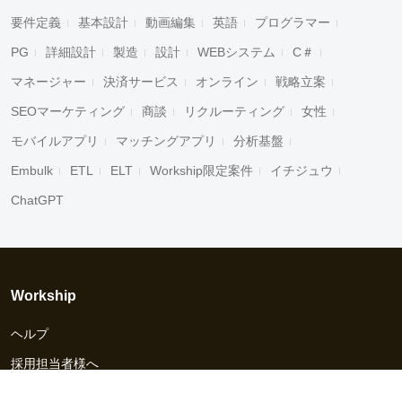
要件定義
基本設計
動画編集
英語
プログラマー
PG
詳細設計
製造
設計
WEBシステム
C＃
マネージャー
決済サービス
オンライン
戦略立案
SEOマーケティング
商談
リクルーティング
女性
モバイルアプリ
マッチングアプリ
分析基盤
Embulk
ETL
ELT
Workship限定案件
イチジュウ
ChatGPT
Workship
ヘルプ
採用担当者様へ
資料ダウンロード