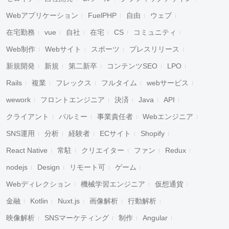
Webアプリケーション
FuelPHP
自由
ウェブ
在宅勤務
vue
自社
在宅
CS
コミュニティ
Web制作
Webサイト
スポーツ
プレスリリース
新規開発
新規
第二新卒
コンテンツSEO
LPO
Rails
複業
フレックス
フルタイム
webサービス
wework
フロントエンジニア
決済
Java
API
クライアント
パルミー
事業責任者
Webエンジニア
SNS運用
分析
経験者
ECサイト
Shopify
React Native
常駐
クリエイター
ファン
Redux
nodejs
Design
リモート可
ゲーム
Webディレクション
機械学習エンジニア
仮想通貨
金融
Kotlin
Nuxt.js
画像解析
行動解析
映像解析
SNSマーケティング
制作
Angular