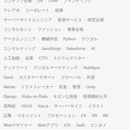
コンテンツ企画
DX
CRM
ブランディング
テレアポ
コーポレート
総務
サーバーサイドエンジニア
新規サービス
経営企画
コンサルタント
ファッション
事業企画
データエンジニア
機械学習
Python
デジタル
コンサルティング
JavaScript
Salesforce
AI
人工知能
起業
CTO
スクラムマスター
テックリード
デジタルマーケティング
HubSpot
SaaS
カスタマーサポート
グローバル
外資
Adobe
イラストレーター
音楽
教育
Unity
Django
Ruby on Rails
モダンな技術
長期継続も可
高時給
UI/UX
Vue.js
サーバーサイド
イラスト
記事
マネジメント
プロモーション
C#
VR
AR
Webデザイナー
Webアプリ
iOS
Swift
エンタメ