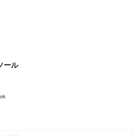
）
ツール
rk