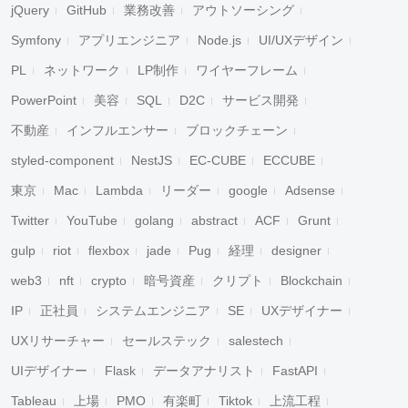
jQuery
GitHub
業務改善
アウトソーシング
Symfony
アプリエンジニア
Node.js
UI/UXデザイン
PL
ネットワーク
LP制作
ワイヤーフレーム
PowerPoint
美容
SQL
D2C
サービス開発
不動産
インフルエンサー
ブロックチェーン
styled-component
NestJS
EC-CUBE
ECCUBE
東京
Mac
Lambda
リーダー
google
Adsense
Twitter
YouTube
golang
abstract
ACF
Grunt
gulp
riot
flexbox
jade
Pug
経理
designer
web3
nft
crypto
暗号資産
クリプト
Blockchain
IP
正社員
システムエンジニア
SE
UXデザイナー
UXリサーチャー
セールステック
salestech
UIデザイナー
Flask
データアナリスト
FastAPI
Tableau
上場
PMO
有楽町
Tiktok
上流工程