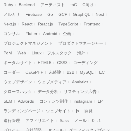
Ruby
Backend
アーティスト
toC
C向け
メルカリ
Firebase
Go
GCP
GraphQL
Next
Next.js
React
React.js
TypeScript
Frontend
コンサル
Flutter
Android
企画
プロジェクトマネジメント
プロダクトマネージャー
PdM
Web
Linux
フルスタック
海外
ポータルサイト
HTML5
CSS3
コーディング
コーダー
CakePHP
未経験
B2B
MySQL
EC
ウェブデザイン
ウェブメディア
Analytics
グロースハック
データ分析
リスティング広告
SEM
Adwords
コンテンツ制作
instagram
LP
ランディングページ
ウェブサイト
js
開発
進行管理
アフィリエイト
Sass
メール
0→1
ゼロイチ
自社開発
BIツール
グラフィックデザイン