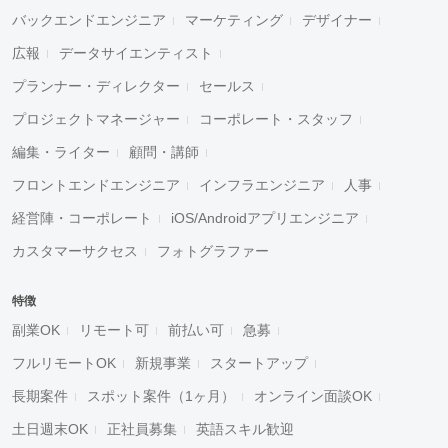
バックエンドエンジニア
マーケティング
デザイナー
広報
データサイエンティスト
プランナー・ディレクター
セールス
プロジェクトマネージャー
コーポレート・スタッフ
編集・ライター
顧問・講師
フロントエンドエンジニア
インフラエンジニア
人事
経営陣・コーポレート
iOS/Androidアプリエンジニア
カスタマーサクセス
フォトグラファー
特徴
副業OK
リモート可
前払い可
急募
フルリモートOK
新規事業
スタートアップ
長期案件
スポット案件（1ヶ月）
オンライン面談OK
土日週末OK
正社員募集
英語スキル歓迎