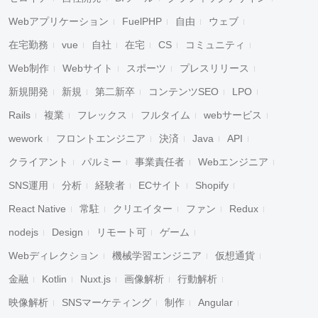
Webアプリケーション
FuelPHP
自由
ウェブ
在宅勤務
vue
自社
在宅
CS
コミュニティ
Web制作
Webサイト
スポーツ
プレスリリース
新規開発
新規
第二新卒
コンテンツSEO
LPO
Rails
複業
フレックス
フルタイム
webサービス
wework
フロントエンジニア
決済
Java
API
クライアント
パルミー
事業責任者
Webエンジニア
SNS運用
分析
経験者
ECサイト
Shopify
React Native
常駐
クリエイター
ファン
Redux
nodejs
Design
リモート可
ゲーム
Webディレクション
機械学習エンジニア
仮想通貨
金融
Kotlin
Nuxt.js
画像解析
行動解析
映像解析
SNSマーケティング
制作
Angular