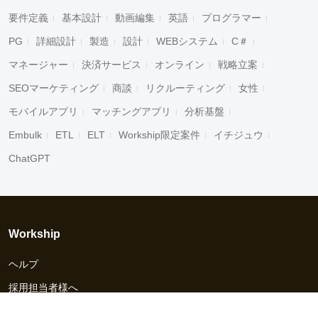
要件定義
基本設計
動画編集
英語
プログラマー
PG
詳細設計
製造
設計
WEBシステム
C＃
マネージャー
決済サービス
オンライン
戦略立案
SEOマーケティング
商談
リクルーティング
女性
モバイルアプリ
マッチングアプリ
分析基盤
Embulk
ETL
ELT
Workship限定案件
イチジュウ
ChatGPT
Workship
ヘルプ
採用担当者様へ
資料ダウンロード