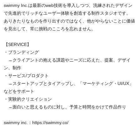
swimmy Inc.は最新のweb技術を導入しつつ、洗練されたデザイン
で先進的でリッチなユーザー体験を創造する制作スタジオです。
ありきたりなものを作り出すのではなく、他がやらないことに価値
を見出して、常に挑戦のこころを忘れません。
【SERVICE】
・ブランディング
→クライアントの抱える課題やニーズに応えた、提案、デザイ
ン、制作
・サービス/プロダクト
→スタートアップとタイアップし、「マーケティング・UI/UX」
などをサポート
・実験的クリエイション
→面白いと思えるものに対し、予算と時間をかけて作品作り
swimmy inc.：
https://swimmy.co/