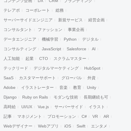
コンテンツ企画
DX
CRM
ブランディング
テレアポ
コーポレート
総務
サーバーサイドエンジニア
新規サービス
経営企画
コンサルタント
ファッション
事業企画
データエンジニア
機械学習
Python
デジタル
コンサルティング
JavaScript
Salesforce
AI
人工知能
起業
CTO
スクラムマスター
テックリード
デジタルマーケティング
HubSpot
SaaS
カスタマーサポート
グローバル
外資
Adobe
イラストレーター
音楽
教育
Unity
Django
Ruby on Rails
モダンな技術
長期継続も可
高時給
UI/UX
Vue.js
サーバーサイド
イラスト
記事
マネジメント
プロモーション
C#
VR
AR
Webデザイナー
Webアプリ
iOS
Swift
エンタメ