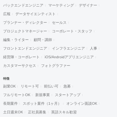
バックエンドエンジニア
マーケティング
デザイナー
広報
データサイエンティスト
プランナー・ディレクター
セールス
プロジェクトマネージャー
コーポレート・スタッフ
編集・ライター
顧問・講師
フロントエンドエンジニア
インフラエンジニア
人事
経営陣・コーポレート
iOS/Androidアプリエンジニア
カスタマーサクセス
フォトグラファー
特徴
副業OK
リモート可
前払い可
急募
フルリモートOK
新規事業
スタートアップ
長期案件
スポット案件（1ヶ月）
オンライン面談OK
土日週末OK
正社員募集
英語スキル歓迎