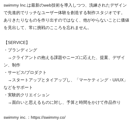
swimmy Inc.は最新のweb技術を導入しつつ、洗練されたデザイン
で先進的でリッチなユーザー体験を創造する制作スタジオです。
ありきたりなものを作り出すのではなく、他がやらないことに価値
を見出して、常に挑戦のこころを忘れません。
【SERVICE】
・ブランディング
→クライアントの抱える課題やニーズに応えた、提案、デザイ
ン、制作
・サービス/プロダクト
→スタートアップとタイアップし、「マーケティング・UI/UX」
などをサポート
・実験的クリエイション
→面白いと思えるものに対し、予算と時間をかけて作品作り
swimmy inc.：
https://swimmy.co/