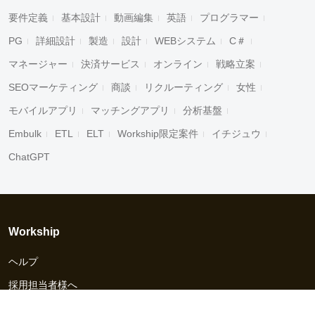
要件定義
基本設計
動画編集
英語
プログラマー
PG
詳細設計
製造
設計
WEBシステム
C＃
マネージャー
決済サービス
オンライン
戦略立案
SEOマーケティング
商談
リクルーティング
女性
モバイルアプリ
マッチングアプリ
分析基盤
Embulk
ETL
ELT
Workship限定案件
イチジュウ
ChatGPT
Workship
ヘルプ
採用担当者様へ
資料ダウンロード