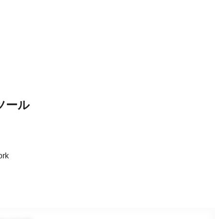
）
ツール
rk