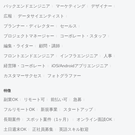
バックエンドエンジニア
マーケティング
デザイナー
広報
データサイエンティスト
プランナー・ディレクター
セールス
プロジェクトマネージャー
コーポレート・スタッフ
編集・ライター
顧問・講師
フロントエンドエンジニア
インフラエンジニア
人事
経営陣・コーポレート
iOS/Androidアプリエンジニア
カスタマーサクセス
フォトグラファー
特徴
副業OK
リモート可
前払い可
急募
フルリモートOK
新規事業
スタートアップ
長期案件
スポット案件（1ヶ月）
オンライン面談OK
土日週末OK
正社員募集
英語スキル歓迎