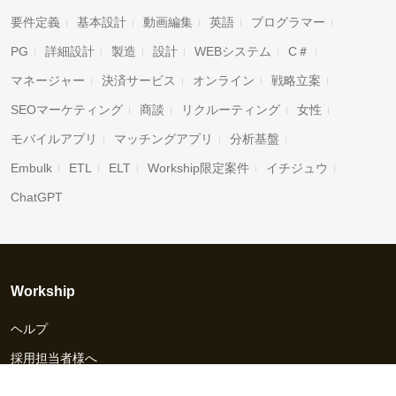
要件定義
基本設計
動画編集
英語
プログラマー
PG
詳細設計
製造
設計
WEBシステム
C＃
マネージャー
決済サービス
オンライン
戦略立案
SEOマーケティング
商談
リクルーティング
女性
モバイルアプリ
マッチングアプリ
分析基盤
Embulk
ETL
ELT
Workship限定案件
イチジュウ
ChatGPT
Workship
ヘルプ
採用担当者様へ
資料ダウンロード