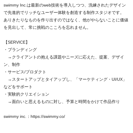
swimmy Inc.は最新のweb技術を導入しつつ、洗練されたデザイン
で先進的でリッチなユーザー体験を創造する制作スタジオです。
ありきたりなものを作り出すのではなく、他がやらないことに価値
を見出して、常に挑戦のこころを忘れません。
【SERVICE】
・ブランディング
→クライアントの抱える課題やニーズに応えた、提案、デザイ
ン、制作
・サービス/プロダクト
→スタートアップとタイアップし、「マーケティング・UI/UX」
などをサポート
・実験的クリエイション
→面白いと思えるものに対し、予算と時間をかけて作品作り
swimmy inc.：
https://swimmy.co/