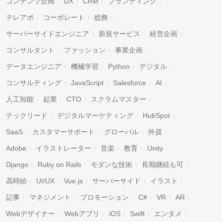
コンテンツ企画
DX
CRM
ブランディング
テレアポ
コーポレート
総務
サーバーサイドエンジニア
新規サービス
経営企画
コンサルタント
ファッション
事業企画
データエンジニア
機械学習
Python
デジタル
コンサルティング
JavaScript
Salesforce
AI
人工知能
起業
CTO
スクラムマスター
テックリード
デジタルマーケティング
HubSpot
SaaS
カスタマーサポート
グローバル
外資
Adobe
イラストレーター
音楽
教育
Unity
Django
Ruby on Rails
モダンな技術
長期継続も可
高時給
UI/UX
Vue.js
サーバーサイド
イラスト
記事
マネジメント
プロモーション
C#
VR
AR
Webデザイナー
Webアプリ
iOS
Swift
エンタメ