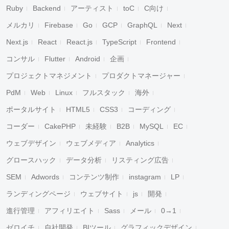
Ruby
Backend
アーティスト
toC
C向け
メルカリ
Firebase
Go
GCP
GraphQL
Next
Next.js
React
React.js
TypeScript
Frontend
コンサル
Flutter
Android
企画
プロジェクトマネジメント
プロダクトマネージャー
PdM
Web
Linux
フルスタック
海外
ポータルサイト
HTML5
CSS3
コーディング
コーダー
CakePHP
未経験
B2B
MySQL
EC
ウェブデザイン
ウェブメディア
Analytics
グロースハック
データ分析
リスティング広告
SEM
Adwords
コンテンツ制作
instagram
LP
ランディングページ
ウェブサイト
js
開発
進行管理
アフィリエイト
Sass
メール
0→1
ゼロイチ
自社開発
BIツール
グラフィックデザイン