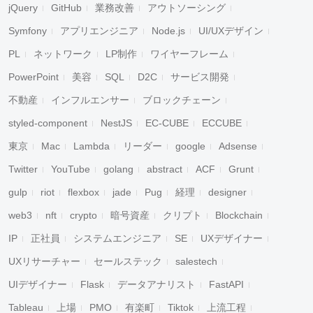
jQuery
GitHub
業務改善
アウトソーシング
Symfony
アプリエンジニア
Node.js
UI/UXデザイン
PL
ネットワーク
LP制作
ワイヤーフレーム
PowerPoint
美容
SQL
D2C
サービス開発
不動産
インフルエンサー
ブロックチェーン
styled-component
NestJS
EC-CUBE
ECCUBE
東京
Mac
Lambda
リーダー
google
Adsense
Twitter
YouTube
golang
abstract
ACF
Grunt
gulp
riot
flexbox
jade
Pug
経理
designer
web3
nft
crypto
暗号資産
クリプト
Blockchain
IP
正社員
システムエンジニア
SE
UXデザイナー
UXリサーチャー
セールステック
salestech
UIデザイナー
Flask
データアナリスト
FastAPI
Tableau
上場
PMO
有楽町
Tiktok
上流工程