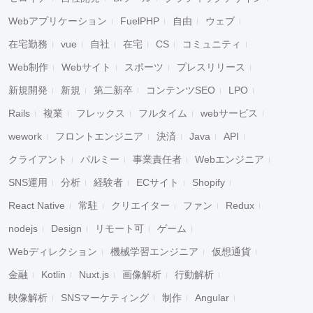
Webアプリケーション
FuelPHP
自由
ウェブ
在宅勤務
vue
自社
在宅
CS
コミュニティ
Web制作
Webサイト
スポーツ
プレスリリース
新規開発
新規
第二新卒
コンテンツSEO
LPO
Rails
複業
フレックス
フルタイム
webサービス
wework
フロントエンジニア
決済
Java
API
クライアント
パルミー
事業責任者
Webエンジニア
SNS運用
分析
経験者
ECサイト
Shopify
React Native
常駐
クリエイター
ファン
Redux
nodejs
Design
リモート可
ゲーム
Webディレクション
機械学習エンジニア
仮想通貨
金融
Kotlin
Nuxt.js
画像解析
行動解析
映像解析
SNSマーケティング
制作
Angular