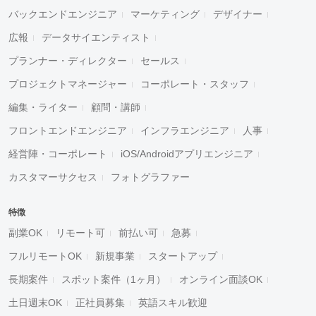
バックエンドエンジニア
マーケティング
デザイナー
広報
データサイエンティスト
プランナー・ディレクター
セールス
プロジェクトマネージャー
コーポレート・スタッフ
編集・ライター
顧問・講師
フロントエンドエンジニア
インフラエンジニア
人事
経営陣・コーポレート
iOS/Androidアプリエンジニア
カスタマーサクセス
フォトグラファー
特徴
副業OK
リモート可
前払い可
急募
フルリモートOK
新規事業
スタートアップ
長期案件
スポット案件（1ヶ月）
オンライン面談OK
土日週末OK
正社員募集
英語スキル歓迎