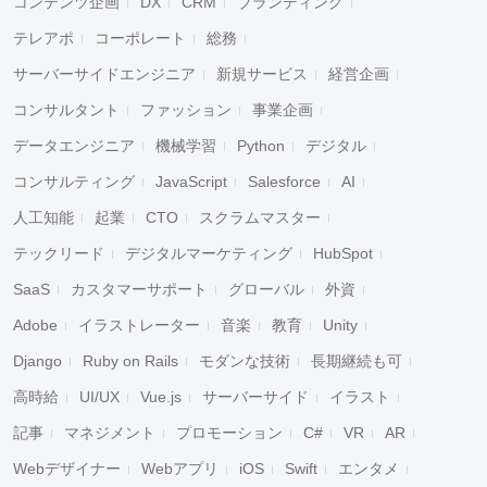
コンテンツ企画
DX
CRM
ブランディング
テレアポ
コーポレート
総務
サーバーサイドエンジニア
新規サービス
経営企画
コンサルタント
ファッション
事業企画
データエンジニア
機械学習
Python
デジタル
コンサルティング
JavaScript
Salesforce
AI
人工知能
起業
CTO
スクラムマスター
テックリード
デジタルマーケティング
HubSpot
SaaS
カスタマーサポート
グローバル
外資
Adobe
イラストレーター
音楽
教育
Unity
Django
Ruby on Rails
モダンな技術
長期継続も可
高時給
UI/UX
Vue.js
サーバーサイド
イラスト
記事
マネジメント
プロモーション
C#
VR
AR
Webデザイナー
Webアプリ
iOS
Swift
エンタメ