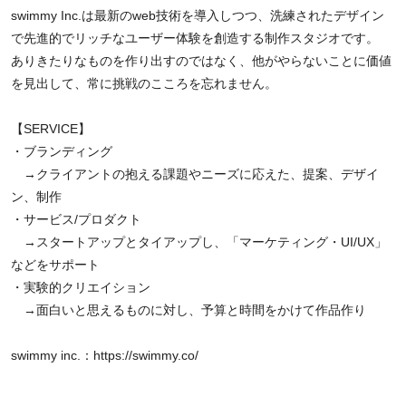
swimmy Inc.は最新のweb技術を導入しつつ、洗練されたデザイン
で先進的でリッチなユーザー体験を創造する制作スタジオです。
ありきたりなものを作り出すのではなく、他がやらないことに価値
を見出して、常に挑戦のこころを忘れません。
【SERVICE】
・ブランディング
→クライアントの抱える課題やニーズに応えた、提案、デザイ
ン、制作
・サービス/プロダクト
→スタートアップとタイアップし、「マーケティング・UI/UX」
などをサポート
・実験的クリエイション
→面白いと思えるものに対し、予算と時間をかけて作品作り
swimmy inc.：
https://swimmy.co/