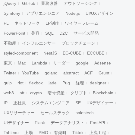
jQuery
GitHub
業務改善
アウトソーシング
Symfony
アプリエンジニア
Node.js
UI/UXデザイン
PL
ネットワーク
LP制作
ワイヤーフレーム
PowerPoint
美容
SQL
D2C
サービス開発
不動産
インフルエンサー
ブロックチェーン
styled-component
NestJS
EC-CUBE
ECCUBE
東京
Mac
Lambda
リーダー
google
Adsense
Twitter
YouTube
golang
abstract
ACF
Grunt
gulp
riot
flexbox
jade
Pug
経理
designer
web3
nft
crypto
暗号資産
クリプト
Blockchain
IP
正社員
システムエンジニア
SE
UXデザイナー
UXリサーチャー
セールステック
salestech
UIデザイナー
Flask
データアナリスト
FastAPI
Tableau
上場
PMO
有楽町
Tiktok
上流工程