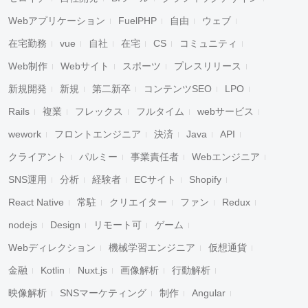
Webアプリケーション
FuelPHP
自由
ウェブ
在宅勤務
vue
自社
在宅
CS
コミュニティ
Web制作
Webサイト
スポーツ
プレスリリース
新規開発
新規
第二新卒
コンテンツSEO
LPO
Rails
複業
フレックス
フルタイム
webサービス
wework
フロントエンジニア
決済
Java
API
クライアント
パルミー
事業責任者
Webエンジニア
SNS運用
分析
経験者
ECサイト
Shopify
React Native
常駐
クリエイター
ファン
Redux
nodejs
Design
リモート可
ゲーム
Webディレクション
機械学習エンジニア
仮想通貨
金融
Kotlin
Nuxt.js
画像解析
行動解析
映像解析
SNSマーケティング
制作
Angular