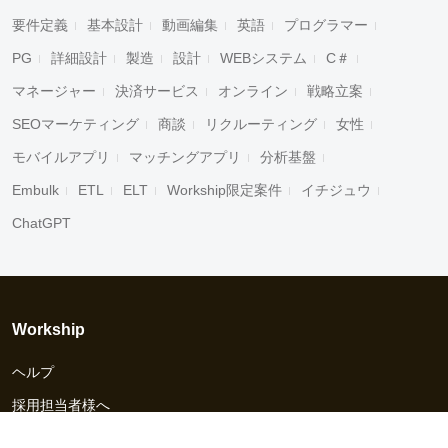
要件定義
基本設計
動画編集
英語
プログラマー
PG
詳細設計
製造
設計
WEBシステム
C＃
マネージャー
決済サービス
オンライン
戦略立案
SEOマーケティング
商談
リクルーティング
女性
モバイルアプリ
マッチングアプリ
分析基盤
Embulk
ETL
ELT
Workship限定案件
イチジュウ
ChatGPT
Workship
ヘルプ
採用担当者様へ
資料ダウンロード