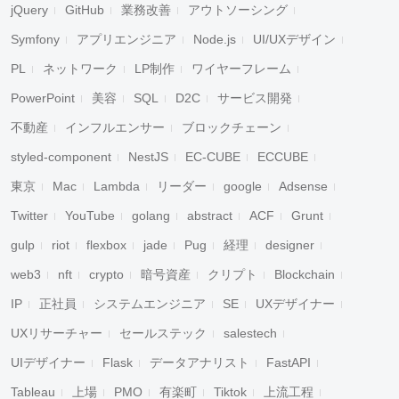
jQuery
GitHub
業務改善
アウトソーシング
Symfony
アプリエンジニア
Node.js
UI/UXデザイン
PL
ネットワーク
LP制作
ワイヤーフレーム
PowerPoint
美容
SQL
D2C
サービス開発
不動産
インフルエンサー
ブロックチェーン
styled-component
NestJS
EC-CUBE
ECCUBE
東京
Mac
Lambda
リーダー
google
Adsense
Twitter
YouTube
golang
abstract
ACF
Grunt
gulp
riot
flexbox
jade
Pug
経理
designer
web3
nft
crypto
暗号資産
クリプト
Blockchain
IP
正社員
システムエンジニア
SE
UXデザイナー
UXリサーチャー
セールステック
salestech
UIデザイナー
Flask
データアナリスト
FastAPI
Tableau
上場
PMO
有楽町
Tiktok
上流工程