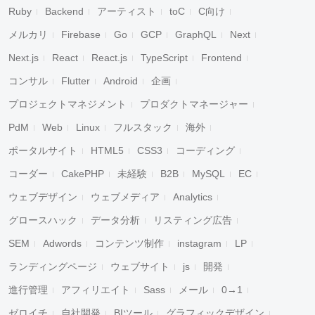
Ruby
Backend
アーティスト
toC
C向け
メルカリ
Firebase
Go
GCP
GraphQL
Next
Next.js
React
React.js
TypeScript
Frontend
コンサル
Flutter
Android
企画
プロジェクトマネジメント
プロダクトマネージャー
PdM
Web
Linux
フルスタック
海外
ポータルサイト
HTML5
CSS3
コーディング
コーダー
CakePHP
未経験
B2B
MySQL
EC
ウェブデザイン
ウェブメディア
Analytics
グロースハック
データ分析
リスティング広告
SEM
Adwords
コンテンツ制作
instagram
LP
ランディングページ
ウェブサイト
js
開発
進行管理
アフィリエイト
Sass
メール
0→1
ゼロイチ
自社開発
BIツール
グラフィックデザイン