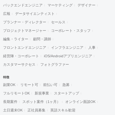
バックエンドエンジニア
マーケティング
デザイナー
広報
データサイエンティスト
プランナー・ディレクター
セールス
プロジェクトマネージャー
コーポレート・スタッフ
編集・ライター
顧問・講師
フロントエンドエンジニア
インフラエンジニア
人事
経営陣・コーポレート
iOS/Androidアプリエンジニア
カスタマーサクセス
フォトグラファー
特徴
副業OK
リモート可
前払い可
急募
フルリモートOK
新規事業
スタートアップ
長期案件
スポット案件（1ヶ月）
オンライン面談OK
土日週末OK
正社員募集
英語スキル歓迎