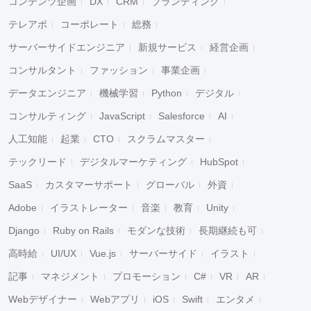
コンテンツ企画
DX
CRM
ブランディング
テレアポ
コーポレート
総務
サーバーサイドエンジニア
新規サービス
経営企画
コンサルタント
ファッション
事業企画
データエンジニア
機械学習
Python
デジタル
コンサルティング
JavaScript
Salesforce
AI
人工知能
起業
CTO
スクラムマスター
テックリード
デジタルマーケティング
HubSpot
SaaS
カスタマーサポート
グローバル
外資
Adobe
イラストレーター
音楽
教育
Unity
Django
Ruby on Rails
モダンな技術
長期継続も可
高時給
UI/UX
Vue.js
サーバーサイド
イラスト
記事
マネジメント
プロモーション
C#
VR
AR
Webデザイナー
Webアプリ
iOS
Swift
エンタメ