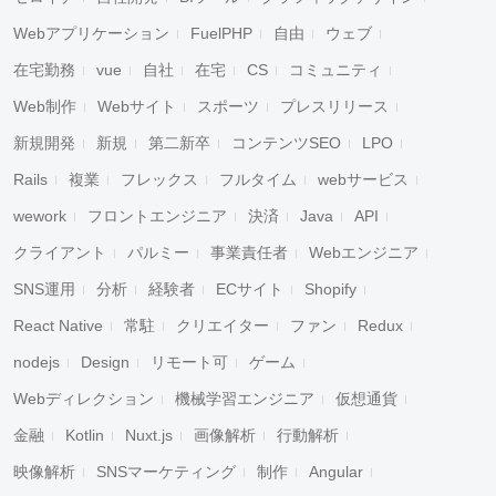
Webアプリケーション
FuelPHP
自由
ウェブ
在宅勤務
vue
自社
在宅
CS
コミュニティ
Web制作
Webサイト
スポーツ
プレスリリース
新規開発
新規
第二新卒
コンテンツSEO
LPO
Rails
複業
フレックス
フルタイム
webサービス
wework
フロントエンジニア
決済
Java
API
クライアント
パルミー
事業責任者
Webエンジニア
SNS運用
分析
経験者
ECサイト
Shopify
React Native
常駐
クリエイター
ファン
Redux
nodejs
Design
リモート可
ゲーム
Webディレクション
機械学習エンジニア
仮想通貨
金融
Kotlin
Nuxt.js
画像解析
行動解析
映像解析
SNSマーケティング
制作
Angular