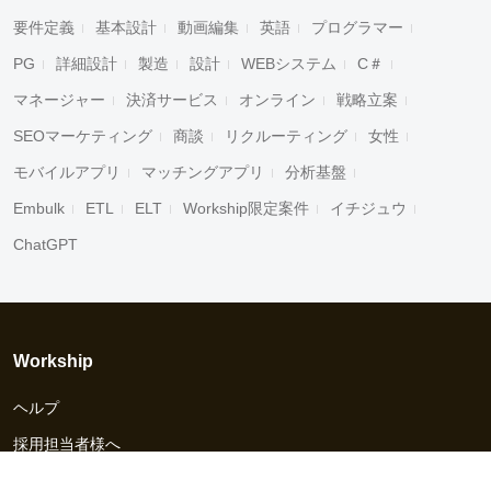
要件定義
基本設計
動画編集
英語
プログラマー
PG
詳細設計
製造
設計
WEBシステム
C＃
マネージャー
決済サービス
オンライン
戦略立案
SEOマーケティング
商談
リクルーティング
女性
モバイルアプリ
マッチングアプリ
分析基盤
Embulk
ETL
ELT
Workship限定案件
イチジュウ
ChatGPT
Workship
ヘルプ
採用担当者様へ
資料ダウンロード