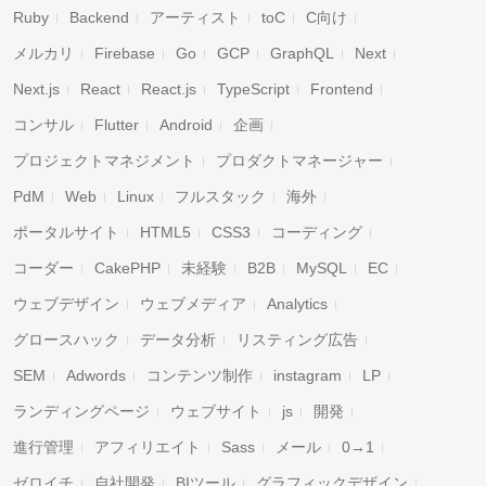
Ruby
Backend
アーティスト
toC
C向け
メルカリ
Firebase
Go
GCP
GraphQL
Next
Next.js
React
React.js
TypeScript
Frontend
コンサル
Flutter
Android
企画
プロジェクトマネジメント
プロダクトマネージャー
PdM
Web
Linux
フルスタック
海外
ポータルサイト
HTML5
CSS3
コーディング
コーダー
CakePHP
未経験
B2B
MySQL
EC
ウェブデザイン
ウェブメディア
Analytics
グロースハック
データ分析
リスティング広告
SEM
Adwords
コンテンツ制作
instagram
LP
ランディングページ
ウェブサイト
js
開発
進行管理
アフィリエイト
Sass
メール
0→1
ゼロイチ
自社開発
BIツール
グラフィックデザイン