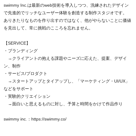
swimmy Inc.は最新のweb技術を導入しつつ、洗練されたデザイン
で先進的でリッチなユーザー体験を創造する制作スタジオです。
ありきたりなものを作り出すのではなく、他がやらないことに価値
を見出して、常に挑戦のこころを忘れません。
【SERVICE】
・ブランディング
→クライアントの抱える課題やニーズに応えた、提案、デザイ
ン、制作
・サービス/プロダクト
→スタートアップとタイアップし、「マーケティング・UI/UX」
などをサポート
・実験的クリエイション
→面白いと思えるものに対し、予算と時間をかけて作品作り
swimmy inc.：
https://swimmy.co/