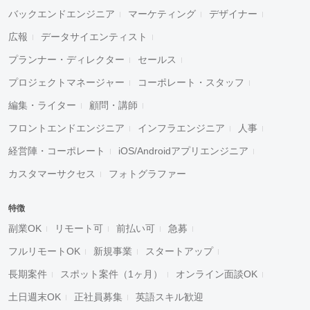
バックエンドエンジニア
マーケティング
デザイナー
広報
データサイエンティスト
プランナー・ディレクター
セールス
プロジェクトマネージャー
コーポレート・スタッフ
編集・ライター
顧問・講師
フロントエンドエンジニア
インフラエンジニア
人事
経営陣・コーポレート
iOS/Androidアプリエンジニア
カスタマーサクセス
フォトグラファー
特徴
副業OK
リモート可
前払い可
急募
フルリモートOK
新規事業
スタートアップ
長期案件
スポット案件（1ヶ月）
オンライン面談OK
土日週末OK
正社員募集
英語スキル歓迎