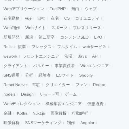
Webアプリケーション
FuelPHP
自由
ウェブ
在宅勤務
vue
自社
在宅
CS
コミュニティ
Web制作
Webサイト
スポーツ
プレスリリース
新規開発
新規
第二新卒
コンテンツSEO
LPO
Rails
複業
フレックス
フルタイム
webサービス
wework
フロントエンジニア
決済
Java
API
クライアント
パルミー
事業責任者
Webエンジニア
SNS運用
分析
経験者
ECサイト
Shopify
React Native
常駐
クリエイター
ファン
Redux
nodejs
Design
リモート可
ゲーム
Webディレクション
機械学習エンジニア
仮想通貨
金融
Kotlin
Nuxt.js
画像解析
行動解析
映像解析
SNSマーケティング
制作
Angular