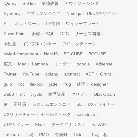
jQuery
GitHub
業務改善
アウトソーシング
Symfony
アプリエンジニア
Node.js
UI/UXデザイン
PL
ネットワーク
LP制作
ワイヤーフレーム
PowerPoint
美容
SQL
D2C
サービス開発
不動産
インフルエンサー
ブロックチェーン
styled-component
NestJS
EC-CUBE
ECCUBE
東京
Mac
Lambda
リーダー
google
Adsense
Twitter
YouTube
golang
abstract
ACF
Grunt
gulp
riot
flexbox
jade
Pug
経理
designer
web3
nft
crypto
暗号資産
クリプト
Blockchain
IP
正社員
システムエンジニア
SE
UXデザイナー
UXリサーチャー
セールステック
salestech
UIデザイナー
Flask
データアナリスト
FastAPI
Tableau
上場
PMO
有楽町
Tiktok
上流工程