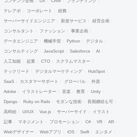
コンテンツ企画
DX
CRM
ブランディング
テレアポ
コーポレート
総務
サーバーサイドエンジニア
新規サービス
経営企画
コンサルタント
ファッション
事業企画
データエンジニア
機械学習
Python
デジタル
コンサルティング
JavaScript
Salesforce
AI
人工知能
起業
CTO
スクラムマスター
テックリード
デジタルマーケティング
HubSpot
SaaS
カスタマーサポート
グローバル
外資
Adobe
イラストレーター
音楽
教育
Unity
Django
Ruby on Rails
モダンな技術
長期継続も可
高時給
UI/UX
Vue.js
サーバーサイド
イラスト
記事
マネジメント
プロモーション
C#
VR
AR
Webデザイナー
Webアプリ
iOS
Swift
エンタメ