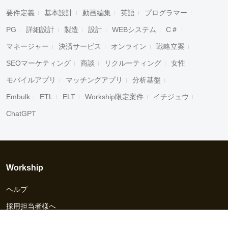
要件定義
基本設計
動画編集
英語
プログラマー
PG
詳細設計
製造
設計
WEBシステム
C＃
マネージャー
決済サービス
オンライン
戦略立案
SEOマーケティング
商談
リクルーティング
女性
モバイルアプリ
マッチングアプリ
分析基盤
Embulk
ETL
ELT
Workship限定案件
イチジュウ
ChatGPT
Workship
ヘルプ
採用担当者様へ
資料ダウンロード