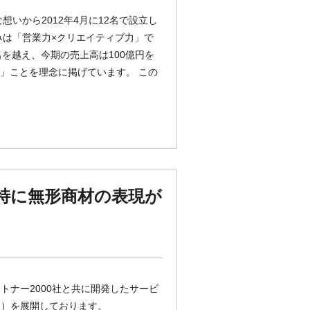
いから2012年4月に12名で設立し
みは「営業力×クリエイティブ力」で
名を越え、今期の売上高は100億円を
る」ことを理念に掲げています。 この
（特に無形商材の表現が
ナー2000社と共に開発したサービ
ト）を展開しております。