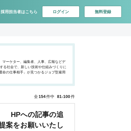
ログイン
無料登録
採用担当者はこちら
ア、マーケター、編集者、人事、広報などデ
化する社会で、新しい技術や仕組みづくりに
運命の仕事相手」が見つかるジョブ型雇用
全
154
件中
81-100
件
】 HPへの記事の追
ご提案をお願いいたし