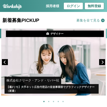
採用者様
ログイン
無料登録
新着募集PICKUP
募集を全て見る
デザイナー
株式会社クリーク・アンド・リバー社
【週2リモ】大手ネット広告代理店の音楽事業部でグラフィックデザイナー
（派遣）