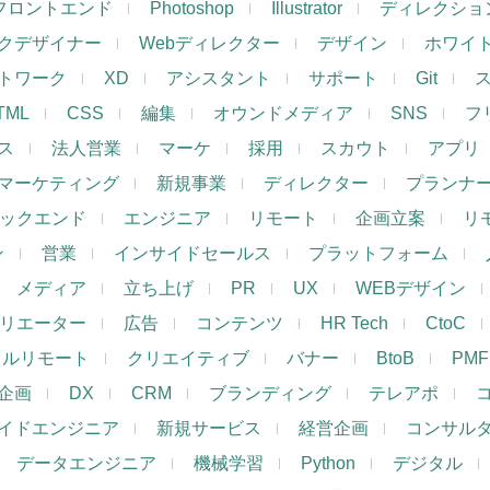
フロントエンド
Photoshop
Illustrator
ディレクショ
クデザイナー
Webディレクター
デザイン
ホワイ
トワーク
XD
アシスタント
サポート
Git
TML
CSS
編集
オウンドメディア
SNS
フ
ス
法人営業
マーケ
採用
スカウト
アプリ
マーケティング
新規事業
ディレクター
プランナ
ックエンド
エンジニア
リモート
企画立案
リ
ン
営業
インサイドセールス
プラットフォーム
メディア
立ち上げ
PR
UX
WEBデザイン
リエーター
広告
コンテンツ
HR Tech
CtoC
フルリモート
クリエイティブ
バナー
BtoB
PMF
企画
DX
CRM
ブランディング
テレアポ
イドエンジニア
新規サービス
経営企画
コンサル
データエンジニア
機械学習
Python
デジタル