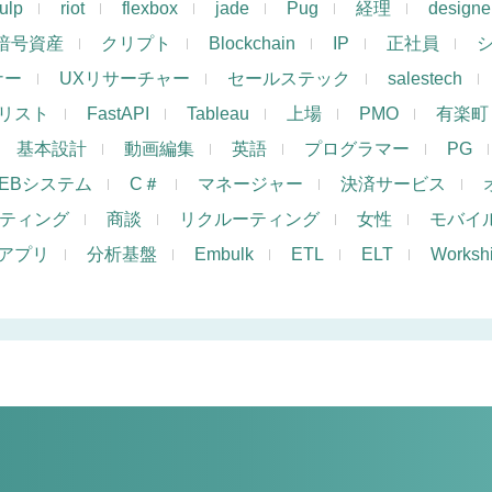
ulp
riot
flexbox
jade
Pug
経理
designe
暗号資産
クリプト
Blockchain
IP
正社員
ナー
UXリサーチャー
セールステック
salestech
リスト
FastAPI
Tableau
上場
PMO
有楽町
基本設計
動画編集
英語
プログラマー
PG
EBシステム
C＃
マネージャー
決済サービス
ケティング
商談
リクルーティング
女性
モバイ
アプリ
分析基盤
Embulk
ETL
ELT
Works