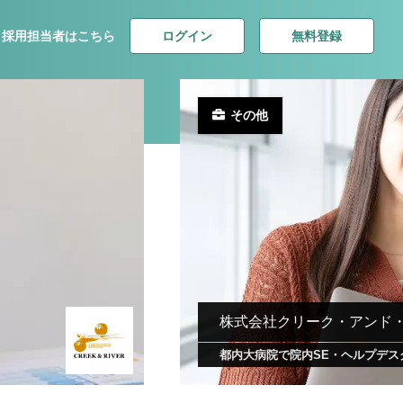
ログイン
無料登録
採用担当者はこちら
その他
株式会社クリーク・アンド
都内大病院で院内SE・ヘルプデス