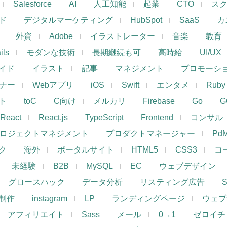
Salesforce
AI
人工知能
起業
CTO
ス
ド
デジタルマーケティング
HubSpot
SaaS
カ
外資
Adobe
イラストレーター
音楽
教育
ils
モダンな技術
長期継続も可
高時給
UI/UX
イド
イラスト
記事
マネジメント
プロモーシ
イナー
Webアプリ
iOS
Swift
エンタメ
Ruby
ト
toC
C向け
メルカリ
Firebase
Go
G
React
React.js
TypeScript
Frontend
コンサル
ロジェクトマネジメント
プロダクトマネージャー
Pd
ク
海外
ポータルサイト
HTML5
CSS3
コ
未経験
B2B
MySQL
EC
ウェブデザイン
グロースハック
データ分析
リスティング広告
制作
instagram
LP
ランディングページ
ウェブ
アフィリエイト
Sass
メール
0→1
ゼロイチ