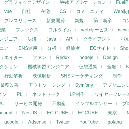
グラフィックデザイン
Webアプリケーション
Fuel
vue
自社
在宅
CS
コミュニティ
Web制
プレスリリース
新規開発
新規
第二新卒
コ
複業
フレックス
フルタイム
webサービス
wewo
ンジニア
決済
Java
API
クライアント
パ
ジニア
SNS運用
分析
経験者
ECサイト
Shop
リエイター
ファン
Redux
nodejs
Design
レクション
機械学習エンジニア
仮想通貨
金融
K
行動解析
映像解析
SNSマーケティング
制作
業務改善
アウトソーシング
Symfony
アプリエン
ザイン
PL
ネットワーク
LP制作
ワイヤーフレー
2C
サービス開発
不動産
インフルエンサー
ブ
ponent
NestJS
EC-CUBE
ECCUBE
東京
google
Adsense
Twitter
YouTube
golang