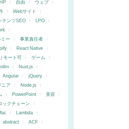
PHP
自由
ウェブ
作
Webサイト
ンテンツSEO
LPO
rk
ルミー
事業責任者
ify
React Native
リモート可
ゲーム
otlin
Nuxt.js
Angular
jQuery
ジニア
Node.js
ム
PowerPoint
美容
ロックチェーン
Mac
Lambda
abstract
ACF