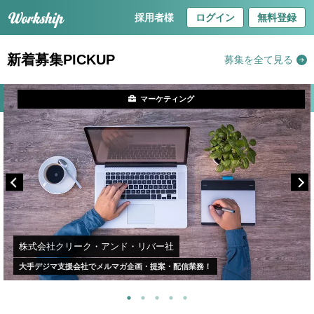
採用者様
ログイン
無料登録
新着募集PICKUP
募集を全て見る
マーケティング
株式会社クリーク・アンド・リバー社
大手デジマ支援会社でメルマガ企画・提案・配信業務！