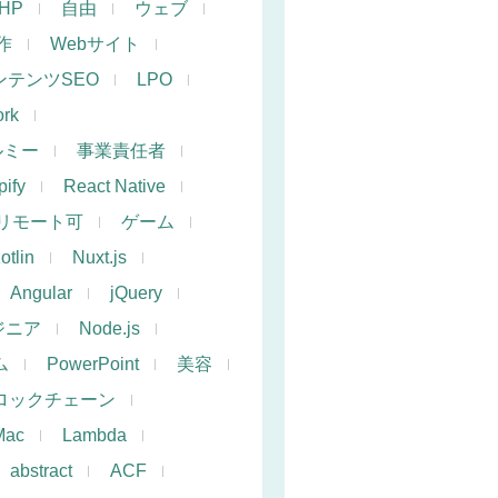
PHP
自由
ウェブ
作
Webサイト
ンテンツSEO
LPO
rk
ルミー
事業責任者
ify
React Native
リモート可
ゲーム
otlin
Nuxt.js
Angular
jQuery
ジニア
Node.js
ム
PowerPoint
美容
ロックチェーン
Mac
Lambda
abstract
ACF