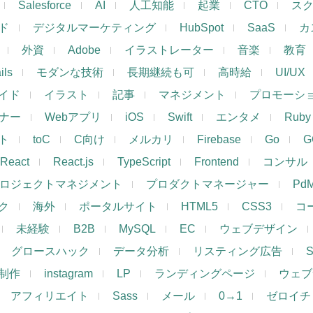
Salesforce
AI
人工知能
起業
CTO
ス
ド
デジタルマーケティング
HubSpot
SaaS
カ
外資
Adobe
イラストレーター
音楽
教育
ils
モダンな技術
長期継続も可
高時給
UI/UX
イド
イラスト
記事
マネジメント
プロモーシ
イナー
Webアプリ
iOS
Swift
エンタメ
Ruby
ト
toC
C向け
メルカリ
Firebase
Go
G
React
React.js
TypeScript
Frontend
コンサル
ロジェクトマネジメント
プロダクトマネージャー
Pd
ク
海外
ポータルサイト
HTML5
CSS3
コ
未経験
B2B
MySQL
EC
ウェブデザイン
グロースハック
データ分析
リスティング広告
制作
instagram
LP
ランディングページ
ウェブ
アフィリエイト
Sass
メール
0→1
ゼロイチ