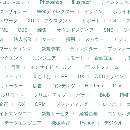
フロントエンド
Photoshop
Illustrator
ディレクショ
クデザイナー
Webディレクター
デザイン
ホワイ
トワーク
XD
アシスタント
サポート
Git
TML
CSS
編集
オウンドメディア
SNS
フ
ス
法人営業
マーケ
採用
スカウト
アプリ
マーケティング
新規事業
ディレクター
プランナ
ックエンド
エンジニア
リモート
企画立案
リ
ン
営業
インサイドセールス
プラットフォーム
メディア
立ち上げ
PR
UX
WEBデザイン
リエーター
広告
コンテンツ
HR Tech
CtoC
フルリモート
クリエイティブ
バナー
BtoB
PMF
企画
DX
CRM
ブランディング
テレアポ
イドエンジニア
新規サービス
経営企画
コンサル
データエンジニア
機械学習
Python
デジタル