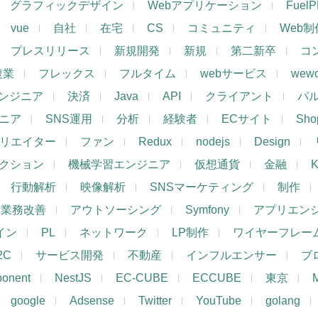
グラフィックデザイン
Webアプリケーション
Fuel
vue
自社
在宅
CS
コミュニティ
Web制
プレスリリース
新規開発
新規
第二新卒
コ
複業
フレックス
フルタイム
webサービス
wewo
ンジニア
決済
Java
API
クライアント
パ
ジニア
SNS運用
分析
経験者
ECサイト
Shop
リエイター
ファン
Redux
nodejs
Design
レクション
機械学習エンジニア
仮想通貨
金融
K
行動解析
映像解析
SNSマーケティング
制作
業務改善
アウトソーシング
Symfony
アプリエン
ザイン
PL
ネットワーク
LP制作
ワイヤーフレー
2C
サービス開発
不動産
インフルエンサー
ブ
ponent
NestJS
EC-CUBE
ECCUBE
東京
google
Adsense
Twitter
YouTube
golang