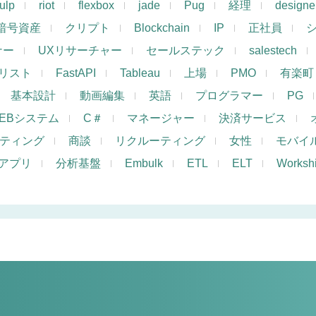
ulp
riot
flexbox
jade
Pug
経理
designe
暗号資産
クリプト
Blockchain
IP
正社員
ナー
UXリサーチャー
セールステック
salestech
リスト
FastAPI
Tableau
上場
PMO
有楽町
基本設計
動画編集
英語
プログラマー
PG
EBシステム
C＃
マネージャー
決済サービス
ケティング
商談
リクルーティング
女性
モバイ
アプリ
分析基盤
Embulk
ETL
ELT
Works