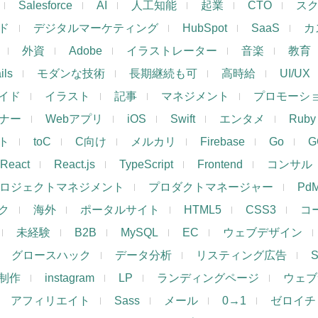
Salesforce
AI
人工知能
起業
CTO
ス
ド
デジタルマーケティング
HubSpot
SaaS
カ
外資
Adobe
イラストレーター
音楽
教育
ils
モダンな技術
長期継続も可
高時給
UI/UX
イド
イラスト
記事
マネジメント
プロモーシ
イナー
Webアプリ
iOS
Swift
エンタメ
Ruby
ト
toC
C向け
メルカリ
Firebase
Go
G
React
React.js
TypeScript
Frontend
コンサル
ロジェクトマネジメント
プロダクトマネージャー
Pd
ク
海外
ポータルサイト
HTML5
CSS3
コ
未経験
B2B
MySQL
EC
ウェブデザイン
グロースハック
データ分析
リスティング広告
制作
instagram
LP
ランディングページ
ウェブ
アフィリエイト
Sass
メール
0→1
ゼロイチ