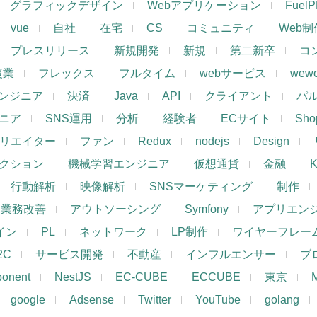
グラフィックデザイン
Webアプリケーション
Fuel
vue
自社
在宅
CS
コミュニティ
Web制
プレスリリース
新規開発
新規
第二新卒
コ
複業
フレックス
フルタイム
webサービス
wewo
ンジニア
決済
Java
API
クライアント
パ
ジニア
SNS運用
分析
経験者
ECサイト
Shop
リエイター
ファン
Redux
nodejs
Design
レクション
機械学習エンジニア
仮想通貨
金融
K
行動解析
映像解析
SNSマーケティング
制作
業務改善
アウトソーシング
Symfony
アプリエン
ザイン
PL
ネットワーク
LP制作
ワイヤーフレー
2C
サービス開発
不動産
インフルエンサー
ブ
ponent
NestJS
EC-CUBE
ECCUBE
東京
google
Adsense
Twitter
YouTube
golang