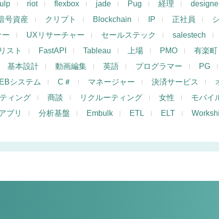
ulp
riot
flexbox
jade
Pug
経理
designe
暗号資産
クリプト
Blockchain
IP
正社員
ナー
UXリサーチャー
セールステック
salestech
リスト
FastAPI
Tableau
上場
PMO
有楽町
基本設計
動画編集
英語
プログラマー
PG
EBシステム
C＃
マネージャー
決済サービス
ケティング
商談
リクルーティング
女性
モバイ
アプリ
分析基盤
Embulk
ETL
ELT
Works