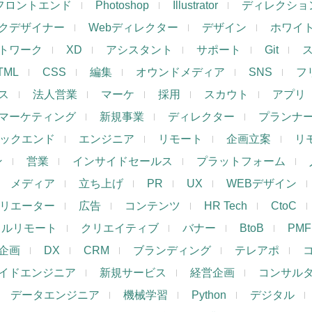
フロントエンド
Photoshop
Illustrator
ディレクショ
クデザイナー
Webディレクター
デザイン
ホワイ
トワーク
XD
アシスタント
サポート
Git
TML
CSS
編集
オウンドメディア
SNS
フ
ス
法人営業
マーケ
採用
スカウト
アプリ
マーケティング
新規事業
ディレクター
プランナ
ックエンド
エンジニア
リモート
企画立案
リ
ン
営業
インサイドセールス
プラットフォーム
メディア
立ち上げ
PR
UX
WEBデザイン
リエーター
広告
コンテンツ
HR Tech
CtoC
フルリモート
クリエイティブ
バナー
BtoB
PMF
企画
DX
CRM
ブランディング
テレアポ
イドエンジニア
新規サービス
経営企画
コンサル
データエンジニア
機械学習
Python
デジタル