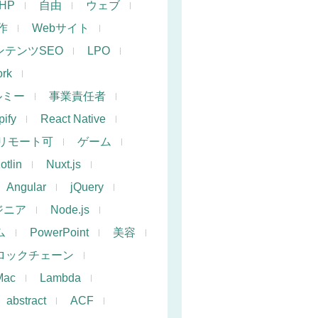
PHP
自由
ウェブ
作
Webサイト
ンテンツSEO
LPO
rk
ルミー
事業責任者
ify
React Native
リモート可
ゲーム
otlin
Nuxt.js
Angular
jQuery
ジニア
Node.js
ム
PowerPoint
美容
ロックチェーン
Mac
Lambda
abstract
ACF