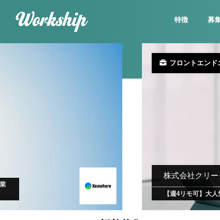
特徴
募
フロントエンド
株式会社クリー
企業
【週4リモ可】大