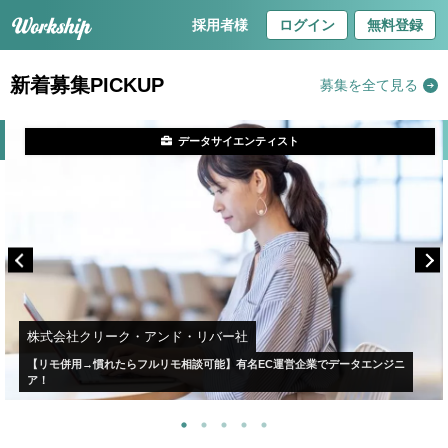
採用者様
ログイン
無料登録
新着募集PICKUP
募集を全て見る
データサイエンティスト
株式会社クリーク・アンド・リバー社
【リモ併用→慣れたらフルリモ相談可能】有名EC運営企業でデータエンジニ
ア！