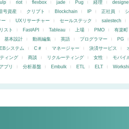
ulp
riot
flexbox
jade
Pug
経理
designe
暗号資産
クリプト
Blockchain
IP
正社員
ナー
UXリサーチャー
セールステック
salestech
リスト
FastAPI
Tableau
上場
PMO
有楽町
基本設計
動画編集
英語
プログラマー
PG
EBシステム
C＃
マネージャー
決済サービス
ケティング
商談
リクルーティング
女性
モバイ
アプリ
分析基盤
Embulk
ETL
ELT
Works