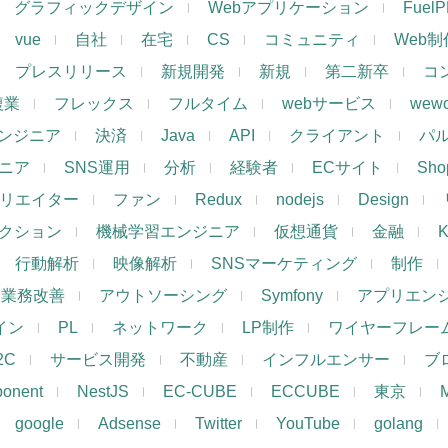
グラフィックデザイン
Webアプリケーション
Fuel
vue
自社
在宅
CS
コミュニティ
Web制
プレスリリース
新規開発
新規
第二新卒
コ
複業
フレックス
フルタイム
webサービス
wewo
ンジニア
決済
Java
API
クライアント
パ
ジニア
SNS運用
分析
経験者
ECサイト
Shop
リエイター
ファン
Redux
nodejs
Design
レクション
機械学習エンジニア
仮想通貨
金融
K
行動解析
映像解析
SNSマーケティング
制作
業務改善
アウトソーシング
Symfony
アプリエン
ザイン
PL
ネットワーク
LP制作
ワイヤーフレー
2C
サービス開発
不動産
インフルエンサー
ブ
ponent
NestJS
EC-CUBE
ECCUBE
東京
google
Adsense
Twitter
YouTube
golang