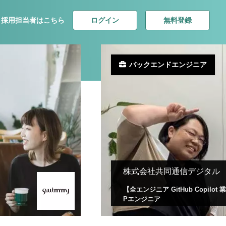
ログイン
無料登録
採用担当者はこちら
バックエンドエンジニア
株式会社共同通信デジタル
【全エンジニア GitHub Copi
Pエンジニア