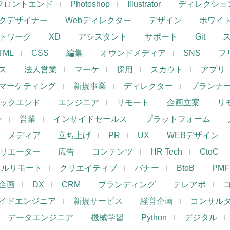
フロントエンド
Photoshop
Illustrator
ディレクショ
クデザイナー
Webディレクター
デザイン
ホワイ
トワーク
XD
アシスタント
サポート
Git
TML
CSS
編集
オウンドメディア
SNS
フ
ス
法人営業
マーケ
採用
スカウト
アプリ
マーケティング
新規事業
ディレクター
プランナ
ックエンド
エンジニア
リモート
企画立案
リ
ン
営業
インサイドセールス
プラットフォーム
メディア
立ち上げ
PR
UX
WEBデザイン
リエーター
広告
コンテンツ
HR Tech
CtoC
フルリモート
クリエイティブ
バナー
BtoB
PMF
企画
DX
CRM
ブランディング
テレアポ
イドエンジニア
新規サービス
経営企画
コンサル
データエンジニア
機械学習
Python
デジタル