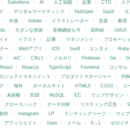
Salesforce
AI
人工知能
起業
CTO
ス
ド
デジタルマーケティング
HubSpot
SaaS
カ
外資
Adobe
イラストレーター
音楽
教育
ils
モダンな技術
長期継続も可
高時給
UI/UX
イド
イラスト
記事
マネジメント
プロモーシ
イナー
Webアプリ
iOS
Swift
エンタメ
Ruby
ト
toC
C向け
メルカリ
Firebase
Go
G
React
React.js
TypeScript
Frontend
コンサル
ロジェクトマネジメント
プロダクトマネージャー
Pd
ク
海外
ポータルサイト
HTML5
CSS3
コ
未経験
B2B
MySQL
EC
ウェブデザイン
グロースハック
データ分析
リスティング広告
制作
instagram
LP
ランディングページ
ウェブ
アフィリエイト
Sass
メール
0→1
ゼロイチ