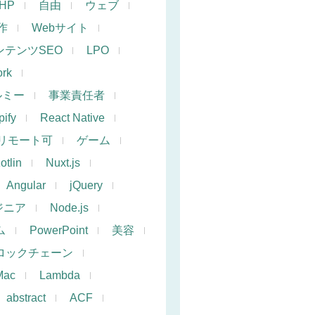
PHP
自由
ウェブ
作
Webサイト
ンテンツSEO
LPO
rk
ルミー
事業責任者
ify
React Native
リモート可
ゲーム
otlin
Nuxt.js
Angular
jQuery
ジニア
Node.js
ム
PowerPoint
美容
ロックチェーン
Mac
Lambda
abstract
ACF