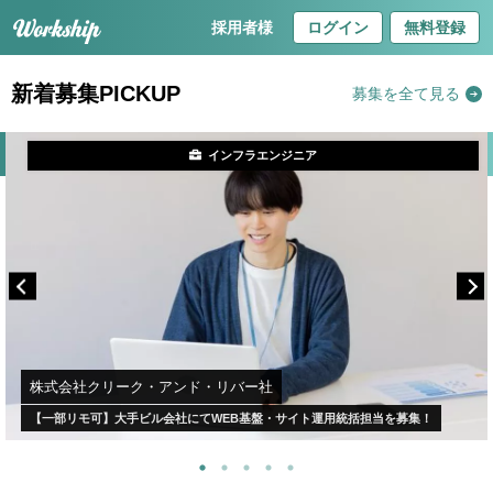
採用者様
ログイン
無料登録
新着募集PICKUP
募集を全て見る
インフラエンジニア
株式会社クリーク・アンド・リバー社
【一部リモ可】大手ビル会社にてWEB基盤・サイト運用統括担当を募集！