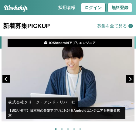
採用者様
ログイン
無料登録
新着募集PICKUP
募集を全て見る
iOS/Androidアプリエンジニア
株式会社クリーク・アンド・リバー社
【週2リモ可】日本発の音楽アプリにおけるAndroidエンジニアを募集＠東
京