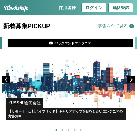
採用者様
ログイン
無料登録
新着募集PICKUP
募集を全て見る
バックエンドエンジニア
KUSSHU合同会社
【リモート・出社ハイブリッド】キャリアアップを目指したいエンジニアの
方募集中