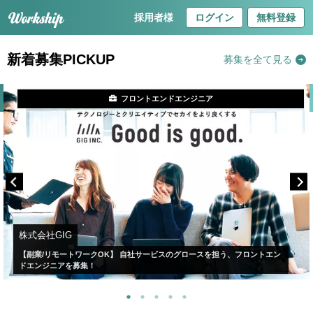
採用者様
ログイン
無料登録
新着募集PICKUP
募集を全て見る
フロントエンドエンジニア
株式会社GIG
【副業/リモートワークOK】 自社サービスのグロースを担う、フロントエン
ドエンジニアを募集！