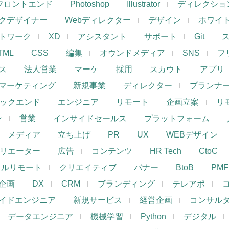
フロントエンド
Photoshop
Illustrator
ディレクショ
クデザイナー
Webディレクター
デザイン
ホワイ
トワーク
XD
アシスタント
サポート
Git
TML
CSS
編集
オウンドメディア
SNS
フ
ス
法人営業
マーケ
採用
スカウト
アプリ
マーケティング
新規事業
ディレクター
プランナ
ックエンド
エンジニア
リモート
企画立案
リ
ン
営業
インサイドセールス
プラットフォーム
メディア
立ち上げ
PR
UX
WEBデザイン
リエーター
広告
コンテンツ
HR Tech
CtoC
フルリモート
クリエイティブ
バナー
BtoB
PMF
企画
DX
CRM
ブランディング
テレアポ
イドエンジニア
新規サービス
経営企画
コンサル
データエンジニア
機械学習
Python
デジタル