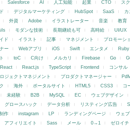
Salesforce
AI
人工知能
起業
CTO
ス
ド
デジタルマーケティング
HubSpot
SaaS
カ
外資
Adobe
イラストレーター
音楽
教育
ils
モダンな技術
長期継続も可
高時給
UI/UX
イド
イラスト
記事
マネジメント
プロモーシ
イナー
Webアプリ
iOS
Swift
エンタメ
Ruby
ト
toC
C向け
メルカリ
Firebase
Go
G
React
React.js
TypeScript
Frontend
コンサル
ロジェクトマネジメント
プロダクトマネージャー
Pd
ク
海外
ポータルサイト
HTML5
CSS3
コ
未経験
B2B
MySQL
EC
ウェブデザイン
グロースハック
データ分析
リスティング広告
制作
instagram
LP
ランディングページ
ウェブ
アフィリエイト
Sass
メール
0→1
ゼロイチ