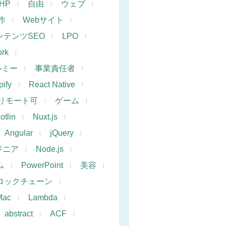
PHP
自由
ウェブ
作
Webサイト
ンテンツSEO
LPO
rk
ルミー
事業責任者
ify
React Native
リモート可
ゲーム
otlin
Nuxt.js
Angular
jQuery
ジニア
Node.js
ム
PowerPoint
美容
ロックチェーン
Mac
Lambda
abstract
ACF