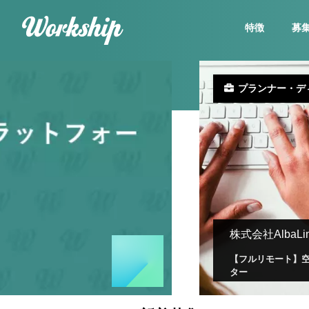
特徴
募
プランナー・デ
株式会社AlbaLi
【フルリモート】空
ター