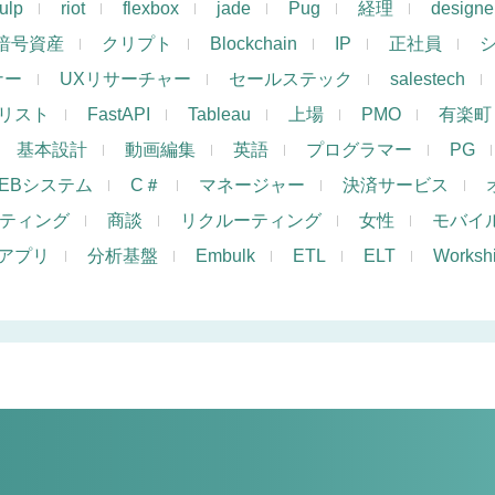
ulp
riot
flexbox
jade
Pug
経理
designe
暗号資産
クリプト
Blockchain
IP
正社員
ナー
UXリサーチャー
セールステック
salestech
リスト
FastAPI
Tableau
上場
PMO
有楽町
基本設計
動画編集
英語
プログラマー
PG
EBシステム
C＃
マネージャー
決済サービス
ケティング
商談
リクルーティング
女性
モバイ
アプリ
分析基盤
Embulk
ETL
ELT
Works