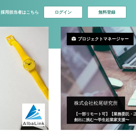
ログイン
無料登録
採用担当者はこちら
プロジェクトマネージャー
株式会社松尾研究所
【一部リモート可】【業務委託・正
創出に挑む〜学生起業家支援〜