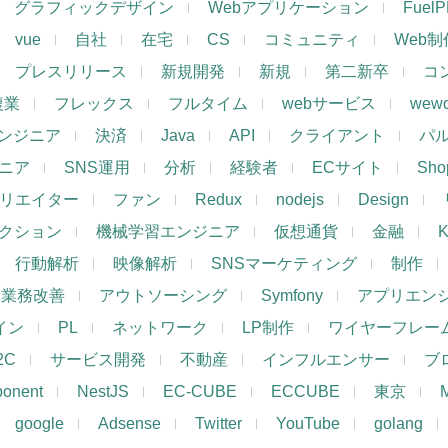
グラフィックデザイン
Webアプリケーション
Fuel
vue
自社
在宅
CS
コミュニティ
Web制
プレスリリース
新規開発
新規
第二新卒
コ
複業
フレックス
フルタイム
webサービス
wewo
ンジニア
決済
Java
API
クライアント
パ
ジニア
SNS運用
分析
経験者
ECサイト
Shop
リエイター
ファン
Redux
nodejs
Design
レクション
機械学習エンジニア
仮想通貨
金融
K
行動解析
映像解析
SNSマーケティング
制作
業務改善
アウトソーシング
Symfony
アプリエン
ザイン
PL
ネットワーク
LP制作
ワイヤーフレー
2C
サービス開発
不動産
インフルエンサー
ブ
ponent
NestJS
EC-CUBE
ECCUBE
東京
google
Adsense
Twitter
YouTube
golang