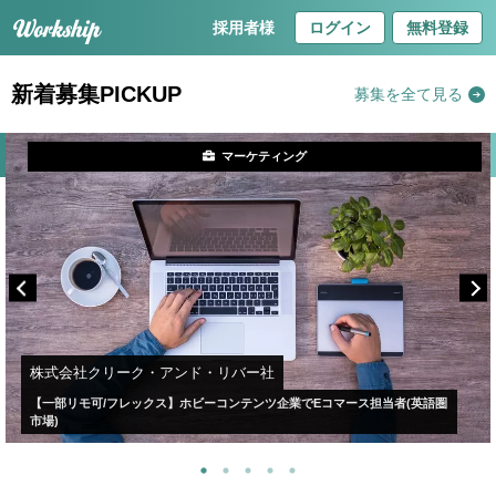
採用者様
ログイン
無料登録
新着募集PICKUP
募集を全て見る
マーケティング
株式会社クリーク・アンド・リバー社
【一部リモ可/フレックス】ホビーコンテンツ企業でEコマース担当者(英語圏
市場)