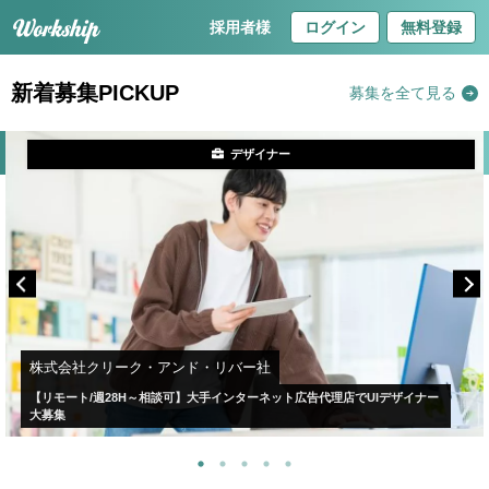
採用者様
ログイン
無料登録
新着募集PICKUP
募集を全て見る
デザイナー
株式会社クリーク・アンド・リバー社
【リモート/週28H～相談可】大手インターネット広告代理店でUIデザイナー
大募集