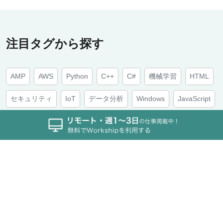
注目タグから探す
AMP
AWS
Python
C++
C#
機械学習
HTML
セキュリティ
IoT
データ分析
Windows
JavaScript
.NET
Android
Ruby
アーキテクチャ
PHP
Azure
F#
Go
アジャイル
数学
iOS
Java
TypeScript
スクラム
人工知能
CSS
Vue.js
VR