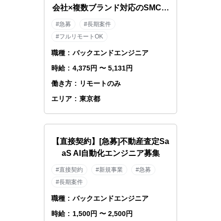
会社×複数ブランド対応のSMCエ
ンジニア
#急募
#長期案件
#フルリモートOK
職種
:
バックエンドエンジニア
時給
:
4,375円 〜 5,131円
働き方
:
リモートのみ
エリア
:
東京都
【直接契約】[急募]不動産査定Sa
aS AI自動化エンジニア募集
#直接契約
#新規事業
#急募
#長期案件
職種
:
バックエンドエンジニア
時給
:
1,500円 〜 2,500円