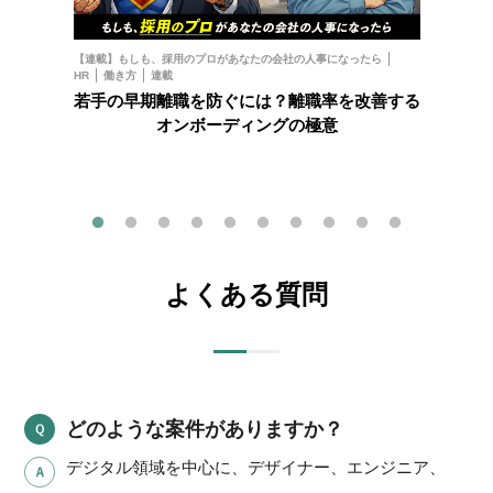
お金
フ
【連載】もしも、採用のプロがあなたの会社の人事になったら
HR
働き方
連載
202
若手の早期離職を防ぐには？離職率を改善する
オンボーディングの極意
よくある質問
どのような案件がありますか？
デジタル領域を中心に、デザイナー、エンジニア、