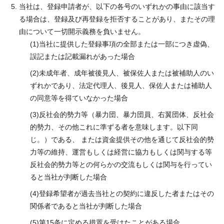
当社は、登録申請者が、以下の各号のいずれかの事由に該当す
る場合は、登録及び再登録を拒否することがあり、またその理
由について一切開示義務を負いません。
当社に提供した登録事項の全部または一部につき虚偽、
誤記または記載漏れがあった場合
未成年者、成年被後見人、被保佐人または被補助人のい
ずれかであり、法定代理人、後見人、保佐人または補助人
の同意等を得ていなかった場合
反社会的勢力等（暴力団、暴力団員、右翼団体、反社会
的勢力、その他これに準ずる者を意味します。以下同
じ。）である、 または資金提供その他を通じて反社会的勢
力等の維持、運営もしくは経営に協力もしくは関与する等
反社会的勢力等との何らかの交流もしくは関与を行ってい
ると当社が判断した場合
登録希望者が過去当社との契約に違反した者またはその
関係者であると当社が判断した場合
第15条に定める措置を受けたことがある場合