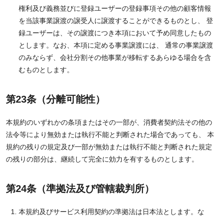
権利及び義務並びに登録ユーザーの登録事項その他の顧客情報
を当該事業譲渡の譲受人に譲渡することができるものとし、 登
録ユーザーは、その譲渡につき本項において予め同意したもの
とします。なお、本項に定める事業譲渡には、 通常の事業譲渡
のみならず、会社分割その他事業が移転するあらゆる場合を含
むものとします。
第23条（分離可能性）
本規約のいずれかの条項またはその一部が、消費者契約法その他の
法令等により無効または執行不能と判断された場合であっても、 本
規約の残りの規定及び一部が無効または執行不能と判断された規定
の残りの部分は、継続して完全に効力を有するものとします。
第24条（準拠法及び管轄裁判所）
本規約及びサービス利用契約の準拠法は日本法とします。な