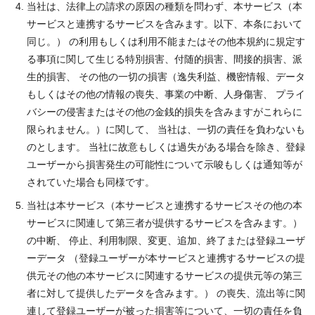
当社は、法律上の請求の原因の種類を問わず、本サービス（本
サービスと連携するサービスを含みます。以下、本条において
同じ。） の利用もしくは利用不能またはその他本規約に規定す
る事項に関して生じる特別損害、付随的損害、間接的損害、派
生的損害、 その他の一切の損害（逸失利益、機密情報、データ
もしくはその他の情報の喪失、事業の中断、人身傷害、 プライ
バシーの侵害またはその他の金銭的損失を含みますがこれらに
限られません。）に関して、 当社は、一切の責任を負わないも
のとします。 当社に故意もしくは過失がある場合を除き、登録
ユーザーから損害発生の可能性について示唆もしくは通知等が
されていた場合も同様です。
当社は本サービス（本サービスと連携するサービスその他の本
サービスに関連して第三者が提供するサービスを含みます。）
の中断、 停止、利用制限、変更、追加、終了または登録ユーザ
ーデータ （登録ユーザーが本サービスと連携するサービスの提
供元その他の本サービスに関連するサービスの提供元等の第三
者に対して提供したデータを含みます。） の喪失、流出等に関
連して登録ユーザーが被った損害等について、一切の責任を負