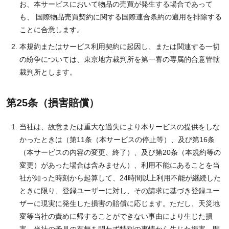
お、本サービスにおいて物品の売買が発生する場合であって
も、 国際物品売買契約に関する国際連合条約の適用を排除する
ことに合意します。
本規約またはサービス利用契約に起因し、または関連する一切
の紛争については、東京地方裁判所を第一審の専属的合意管轄
裁判所とします。
第25条（損害賠償）
当社は、故意または重大な過失により本サービスの提供をしな
かったときは（第11条（本サービスの停止等）、及び第16条
（本サービスの内容の変更、終了）、及び第20条（本規約等の
変更）があった場合は含みません）、利用不能にあることを当
社が知った時刻から起算して、24時間以上利用不能が継続した
ときに限り、登録ユーザーに対し、その請求に基づき登録ユー
ザーに現実に発生した損害の賠償に応じます。ただし、天災地
変等当社の責めに帰することができない事由により生じた損