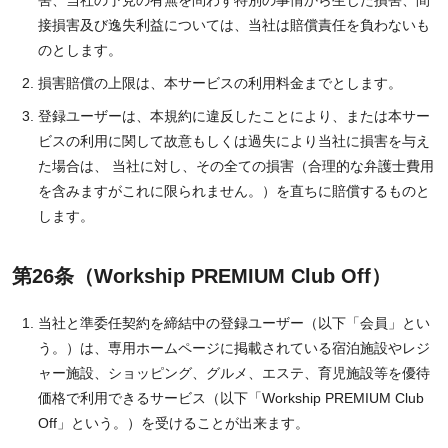
害、当社の予見の有無を問わず特別の事情から生じた損害、間
接損害及び逸失利益については、当社は賠償責任を負わないも
のとします。
損害賠償の上限は、本サービスの利用料金までとします。
登録ユーザーは、本規約に違反したことにより、または本サー
ビスの利用に関して故意もしくは過失により当社に損害を与え
た場合は、 当社に対し、その全ての損害（合理的な弁護士費用
を含みますがこれに限られません。）を直ちに賠償するものと
します。
第26条（Workship PREMIUM Club Off）
当社と準委任契約を締結中の登録ユーザー（以下「会員」とい
う。）は、専用ホームページに掲載されている宿泊施設やレジ
ャー施設、ショッピング、グルメ、エステ、育児施設等を優待
価格で利用できるサービス（以下「Workship PREMIUM Club
Off」という。）を受けることが出来ます。