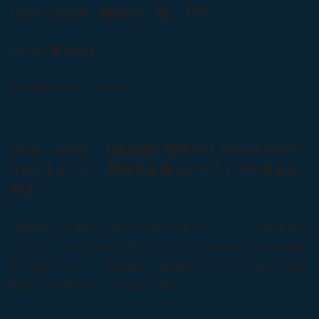
15:05～15:30 建設DX「超」入門
マジセミ株式会社
代表取締役社長 寺田 雄一
15:30～16:00 【建設施工管理DX】iPhoneでAIで
３Dスキャンし、関係者全員でクラウドで不具合を
管理
【建設施工管理DX】iPhoneでAIで３Dスキャンし、関係者全員
でクラウドで不具合を管理します。実証の結果６０％の時間短
縮を実現しました。写真撮影、移動時間、レポート作成、位置
確認などがiPhoneだけで簡単に実現。