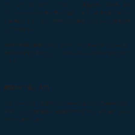
グ）、IoT、AI、ドローン、ロボット、遠隔操作、AR/VR、3D
プリンターなどの技術を用いて設計、施工、管理の各プロセス
を最適化します。また、ERPなどの業務システムや、調達支援
なども含みます。
建設DX市場は急速に成長しており、特に政府のデジタル化推
進政策や技術の進化により、今後もさらなる拡大が期待されて
います。
建設DX「超」入門
本セミナーでは、建設業におけるDXの基本から具体的な成功
事例、さらには推進時の課題解決方法までを、初心者にもわか
りやすく解説します。