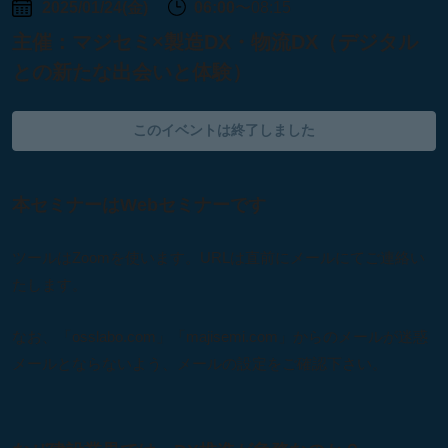
2025/01/24(金)
06:00
〜08:15
主催：
マジセミ×製造DX・物流DX（デジタル
との新たな出会いと体験）
このイベントは終了しました
本セミナーはWebセミナーです
ツールはZoomを使います。URLは直前にメールにてご連絡い
たします。
なお、「osslabo.com」「majisemi.com」からのメールが迷惑
メールとならないよう、メールの設定をご確認下さい。