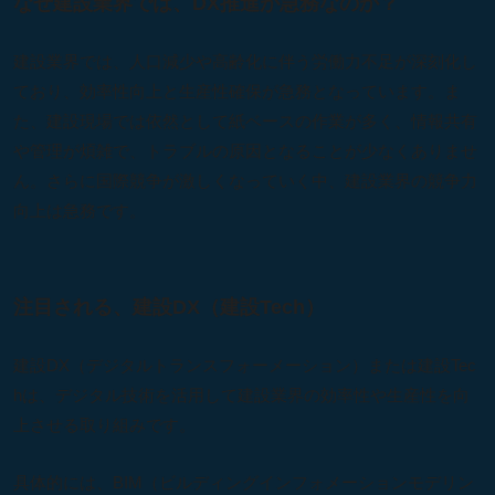
なぜ建設業界では、DX推進が急務なのか？
建設業界では、人口減少や高齢化に伴う労働力不足が深刻化し
ており、効率性向上と生産性確保が急務となっています。ま
た、建設現場では依然として紙ベースの作業が多く、情報共有
や管理が煩雑で、トラブルの原因となることが少なくありませ
ん。さらに国際競争が激しくなっていく中、建設業界の競争力
向上は急務です。
注目される、建設DX（建設Tech）
建設DX（デジタルトランスフォーメーション）または建設Tec
hは、デジタル技術を活用して建設業界の効率性や生産性を向
上させる取り組みです。
具体的には、BIM（ビルディングインフォメーションモデリン