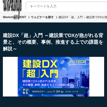
Workship EVENT
ウェビナーを探す
建設DX「超」入門 ～建設業でDX
新着ウェビナー
求人検索
建設DX「超」入門 ～建設業でDXが急がれる背
景と、その概要、事例、推進する上での課題を
マガジン
解説～
コワーキング