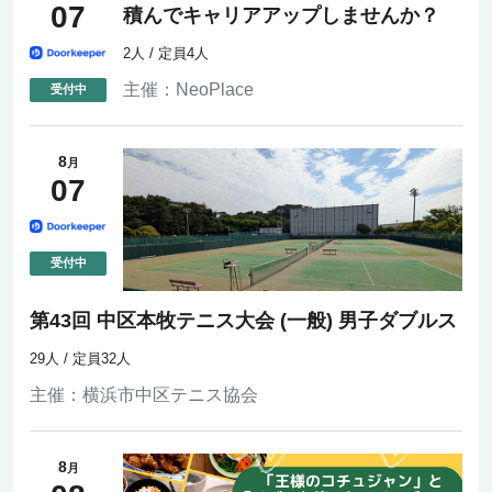
07
積んでキャリアアップしませんか？
2人 / 定員4人
主催：
NeoPlace
8
月
07
第43回 中区本牧テニス大会 (一般) 男子ダブルス
29人 / 定員32人
主催：
横浜市中区テニス協会
8
月