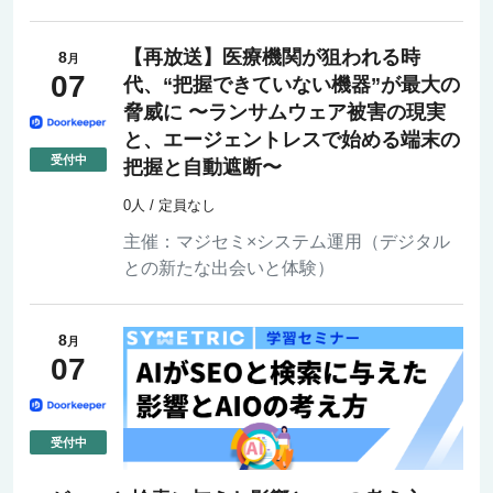
【再放送】医療機関が狙われる時
8
月
07
代、“把握できていない機器”が最大の
脅威に 〜ランサムウェア被害の現実
と、エージェントレスで始める端末の
把握と自動遮断〜
0人 / 定員なし
主催：
マジセミ×システム運用（デジタル
との新たな出会いと体験）
8
月
07