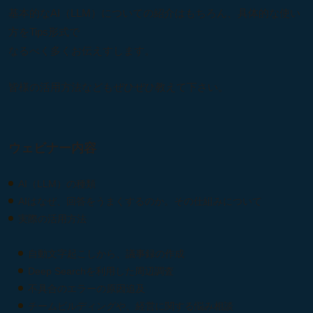
基本的なAI（LLM）についての紹介はもちろん、具体的な使い
方をTips形式で
なるべく多くお伝えすします。
皆様の活用方法などもぜひぜひ教えて下さい。
ウェビナー内容
AI（LLM）の種類
AIはなぜ、回答をうまくするのか。その仕組みについて
実際の活用方法
自動文字起こしから、議事録の作成
Deep Searchを利用した周辺調査
不具合のエラーの原因追及
チームビルディングや、経営に関する悩み相談