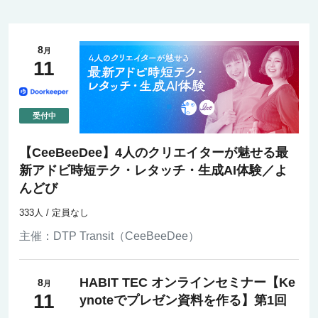
8
月
11
【CeeBeeDee】4人のクリエイターが魅せる最
新アドビ時短テク・レタッチ・生成AI体験／よ
んどび
333人 / 定員なし
主催：
DTP Transit（CeeBeeDee）
HABIT TEC オンラインセミナー【Ke
8
月
11
ynoteでプレゼン資料を作る】第1回