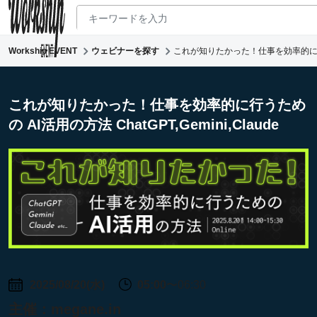
Workship EVENT
ウェビナーを探す
これが知りたかった！仕事を効率的に行うための
新着ウェビナー
求人検索
これが知りたかった！仕事を効率的に行うため
の AI活用の方法 ChatGPT,Gemini,Claude
マガジン
コワーキング
2025/08/20(水)
05:00
〜06:30
主催：
megane.in