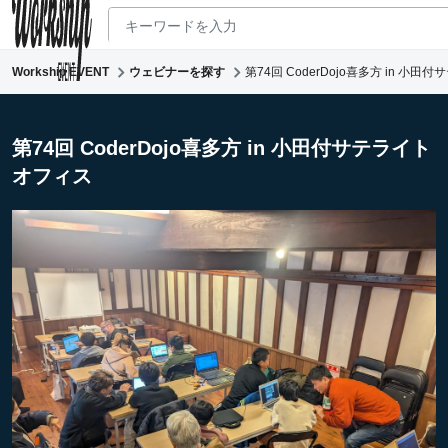
Workship EVENT
ウェビナーを探す
第74回 CoderDojo喜多方 in 小
新着ウェビナー
求人検索
第74回 CoderDojo喜多方 in 小田付サテライト
オフィス
マガジン
コワーキング