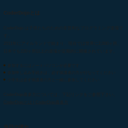
CoderDojoとは
CoderDojo は子供たちのための非営利なプログラミング道場で
す。
2011年にアイルランドで始まり、現在では世界に2,000ヶ所、
日本でも220ヶ所以上の道場が定期的に開催されています。
参加するにはノートパソコンが必要です
参加申し込み手続きは、必ず保護者の方が行なってください
小学生は必ず保護者の方と一緒に参加してください
CoderDojo喜多方については、下記リンクをご参照下さい。
CoderDojoとは | CoderDojo喜多方
当日の流れ