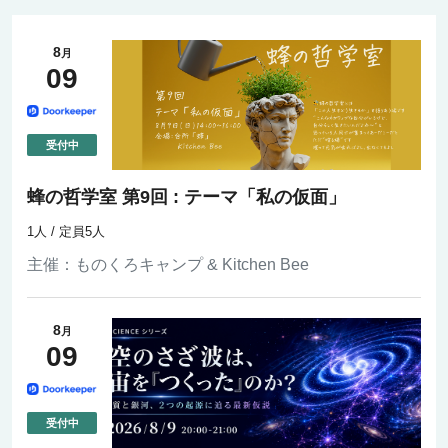
8
月
09
蜂の哲学室 第9回 : テーマ「私の仮面」
1人 / 定員5人
主催：
ものくろキャンプ & Kitchen Bee
8
月
09