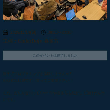
2025/12/14(日)
00:30
〜02:30
主催：
CoderDojo 喜多方
このイベントは終了しました
親子でプログラミングを体験しませんか?
初心者大歓迎です。奮ってご参加下さい！
また、お知り合いにもCoderDojo喜多方を紹介して頂けたら幸
いです。