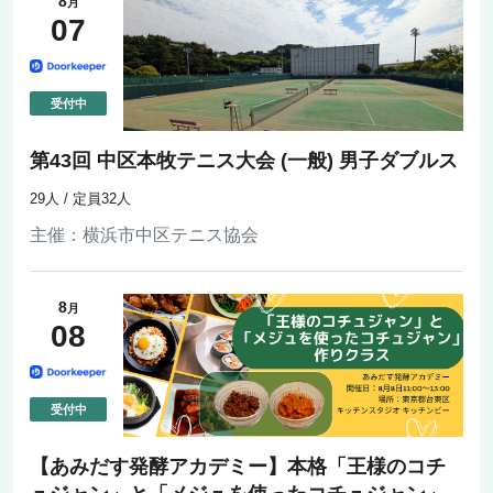
8
月
07
第43回 中区本牧テニス大会 (一般) 男子ダブルス
29人 / 定員32人
主催：
横浜市中区テニス協会
8
月
08
【あみだす発酵アカデミー】本格「王様のコチ